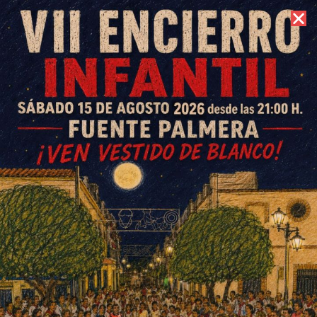
8 de agosto de 2026 //
Contacto
Home
Category
Deportes
Deportes
DEPORTES
Toma posesión la nueva directiva del CD