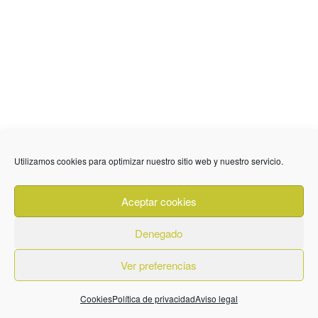
636 01 61 85
Fuente Palmera
info @ fuentepalmerainformacion.es
Utilizamos cookies para optimizar nuestro sitio web y nuestro servicio.
Privacidad
Aviso legal
Cookies
Aceptar cookies
Quiénes Somos
Contacto
Denegado
Ver preferencias
© 2026. Diseñado por
BeLynx Digital
Cookies
Política de privacidad
Aviso legal