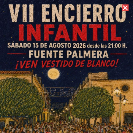
9 de agosto de 2026 //
Contacto
Política de privacidad
Quiénes somos
La dirección de nuestra web es:
https://fuentepalmerainformacion.es.
¿Por cuánto tiempo conservaremos tus