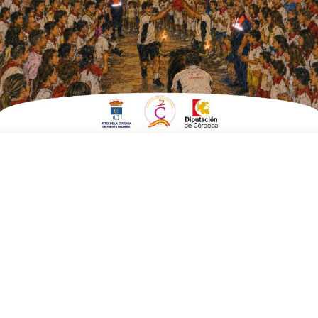
datos?
Tus datos serán conservados mientras dure la relación
contractual y comercial, mientras no solicites su supresión,
así como durante el tiempo necesario para cumplir con las
obligaciones legales pertinentes.
¿A qué destinatarios se comunicarán tus
datos personales?
Tus datos personales no serán cedidos a ningún tercero.
Asimismo, para la mejora de tu experiencia como usuario
de nuestra web, tus datos podrán ser tratados por distintos
proveedores de servicios (considerados como encargados
de tratamiento) por cuenta del Responsable del
Tratamiento.
Además, tus datos también podrán ser cedidos a