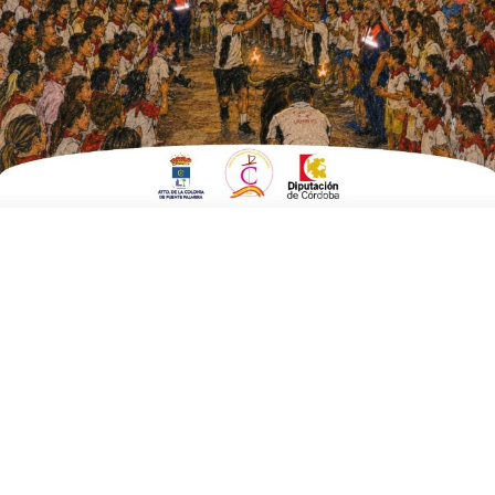
Los Servicios Sociales municipales volverán a
contar con dos trabajadores más de refuerzo
ESCRITO POR
E. G. MORÁN
22 DE FEBRERO DE 2021
0
El PSOE presenta su batería de propuestas para
los Presupuestos 2021 del Ayuntamiento de
Fuente Palmera
ESCRITO POR
E. G. MORÁN
21 DE FEBRERO DE 2021
0
Noelia Ferrera: «En todo este año de pandemia
nunca hemos dejado de atender a los usuarios»
ESCRITO POR
E. G. MORÁN
20 DE FEBRERO DE 2021
0
El Ayuntamiento de Fuente Palmera proyecta el
paraje de Los Arroyones como principal zona de
esparcimiento de la Colonia
ESCRITO POR
E. G. MORÁN
19 DE FEBRERO DE 2021
0