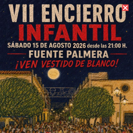
7 de agosto de 2026 //
Contacto
Volver a Colonoblogs
E. G. Morán
E. G. Morán