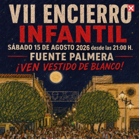
8 de agosto de 2026 //
Contacto
Youssef Karim Jiménez,
medalla de bronce en 3.000
metros en el Campeonato de
Andalucía sub16
ESCRITO POR
E. G. MORÁN
8 DE JULIO DE 2024