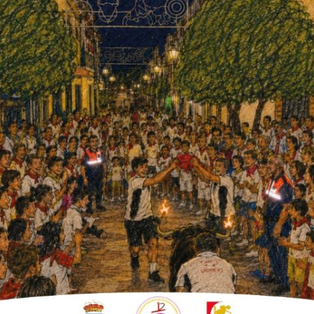
 2017
la IV edición de la Shopping
sarios de Fuente Palmera con la
 de la Diputación Provincial.
ecuencia de la pandemia, la Shopping Days
imientos que ofrecerán descuentos de todo
a los 22 comercios de la primera edición, a los
 que también encontramos zapatería,
a ferretería. Todos ellos se identificarán con