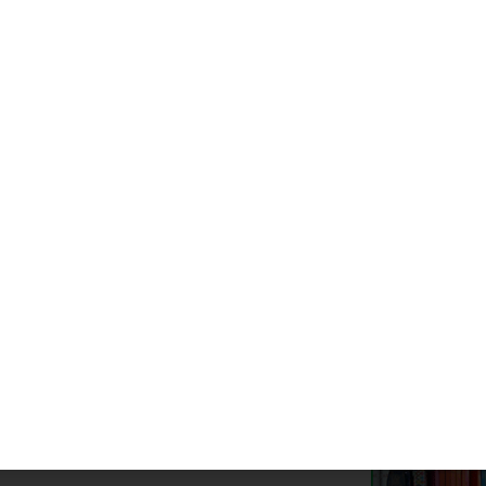
te noticia
nca la Liga Local de Fútbol 7 con 17
ipos