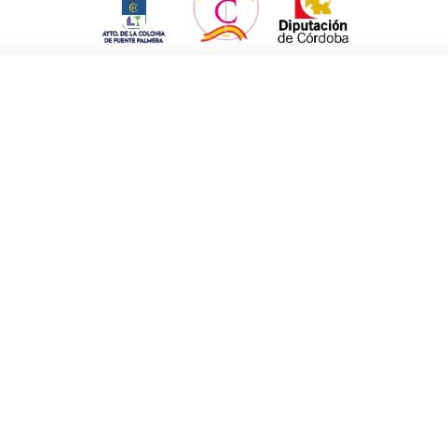
es serán: viernes de 10.00 a 14.00 y de 17.00
un destino
se ha retrasado al miércoles 30
 Days puedan participar en ella. Recordamos
uatro viajes de fin de semana para dos
 a visitar y aprovechar los descuentos
s fuera de lo común porque se pone a
eciales, tanto en artículos de temporada como
nte Palmera después de un año tan duro por la