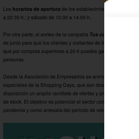
Los
horarios de apertura
de los establecimientos participant
a 22.30 h.; y sábado de 10.00 a 14.00 h.
Por otra parte, el sorteo de la campaña
Tus compras tienen 
de junio para que los clientes y visitantes de la IV Shopping
que por compras superiores a 20 € puedes ganar uno de los c
personas.
Desde la Asociación de Empresarios se anima a la ciudadanía
especiales de la Shopping Days, que son dos días de compra
disposición un amplio ramillete de ofertas y promociones esp
de stock. El objetivo es potenciar el sector comercial de Fue
pandemia y como antesala del período de rebajas veraniego.