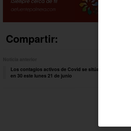
Compartir:
Noticia anterior
Siguien
Los contagios activos de Covid se sitúan
Arra
en 30 este lunes 21 de junio
equ