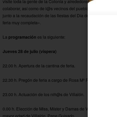
visite toda la gente de la Colonia y alrededores. Agradecen l
colaborar, así como de l@s vecinos del pueblo y del Ayuntam
junto a la recaudación de las fiestas del Día de Andalucía y 
feria muy completa».
La
programación
es la siguiente:
Jueves 28 de julio (víspera)
22.00 h. Apertura de la cantina de feria.
22.30 h. Pregón de feria a cargo de Rosa Mª Ramal León.
23.00 h. Actuación de los niñ@s de Villalón.
0.00 h. Elección de Miss, Míster y Damas de Villalón 2022. 
mayor edad de Villalón, Pepe Guisado.