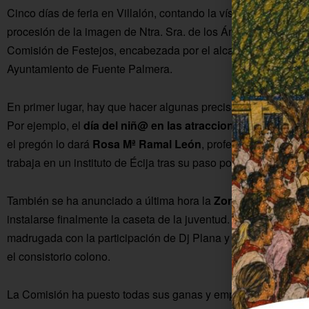
Cinco días de feria en Villalón, contando la víspera de esta no
procesión de la imagen de Ntra. Sra. de los Ángeles. Activid
Comisión de Festejos, encabezada por el alcalde pedáneo, Mi
Ayuntamiento de Fuente Palmera.
En primer lugar, hay que hacer algunas precisiones sobre la p
Por ejemplo, el
día del niñ@ en las atracciones infantiles 
el pregón lo dará
Rosa Mª Ramal León
, profesora natural de
trabaja en un instituto de Écija tras su paso por el IES Colonia
También se ha anunciado a última hora la
Zona de Encuentr
instalarse finalmente la caseta de la juventud. Será el vierne
madrugada con la participación de Dj Plana y el speaker, Abel
el consistorio colono.
La Comisión ha puesto todas sus ganas y empeño para que la f