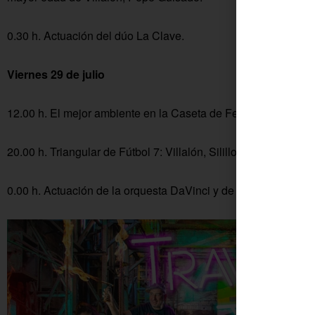
0.30 h. Actuación del dúo La Clave.
Viernes 29 de julio
12.00 h. El mejor ambiente en la Caseta de Feria con buena 
20.00 h. Triangular de Fútbol 7: Villalón, Silillos y Viejas Glor
0.00 h. Actuación de la orquesta DaVinci y de Las Chicas de 