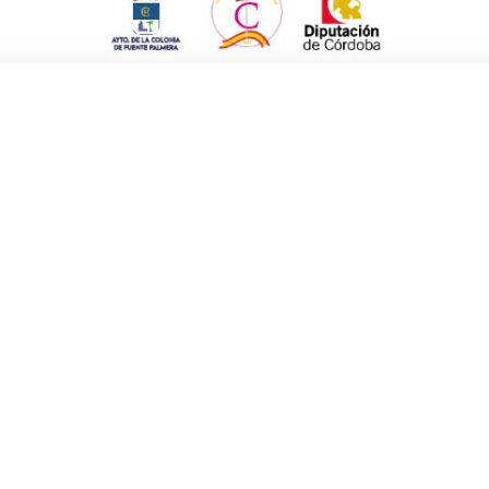
a predisposición de las empresas para
iento. Todas estas aportaciones económicas,
Fin de Curso, «nos han posibilitado hacer una
Seguidamente reconocimiento a la persona de