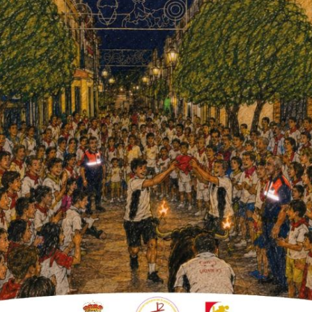
che y el martes con la misa y tradicional
ades para todas las edades organizadas por la
guel Ángel Rossi, con la colaboración del
rogramación que aparece en el libro de feria.
es hoy jueves
, y no el domingo; por otro lado,
 Villalón, residente en La Fuencubierta y que
l.
o Juvenil
(pista polideportiva), tras no poder
s y sábado de 12 de la noche a 5 de la
 Guerrero. Esta actividad está sufragada por
eria salga lo mejor posible y esperan que la