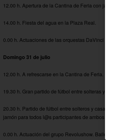
12.00 h. Apertura de la Cantina de Feria con jamón donado po
14.00 h. Fiesta del agua en la Plaza Real.
0.00 h. Actuaciones de las orquestas DaVinci y Travesura, has
Domingo 31 de julio
12.00 h. A refrescarse en la Cantina de Feria.
19.30 h. Gran partido de fútbol entre solteras y casadas.
20.30 h. Partido de fútbol entre solteros y casados. Seguidam
jamón para todos l@s participantes de ambos partidos.
0.00 h. Actuación del grupo Revolushow. Bailes populares, po