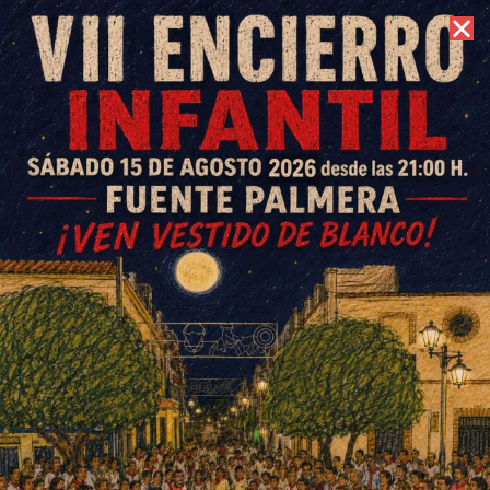
9 de agosto de 2026 //
Contacto
Una nueva edición del
Concurso Morfológico del
Galgo Español reúne a
participantes de Andalucía,
Extremadura y Murcia