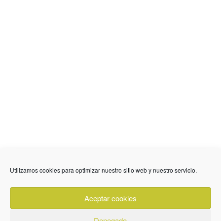
Utilizamos cookies para optimizar nuestro sitio web y nuestro servicio.
636 01 61 85
Fuente Palmera
info @ fuentepalmerainformacion.es
Aceptar cookies
Privacidad
Aviso legal
Cookies
Denegado