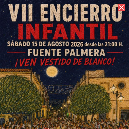
7 de agosto de 2026 //
Contacto
Una exposición apuesta por
mejorar la calidad de vida
potenciando el desarrollo
sostenible de los municipios
ESCRITO POR
E. G. MORÁN
21 DE MAYO DE 2024