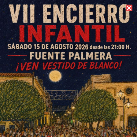
10 de agosto de 2026 //
Contacto
«Un casco y una bici más», el
proyecto de promoción de la
movilidad sostenible del
Colegio García Lorca
ESCRITO POR
E. G. MORÁN
22 DE MAYO DE 2024