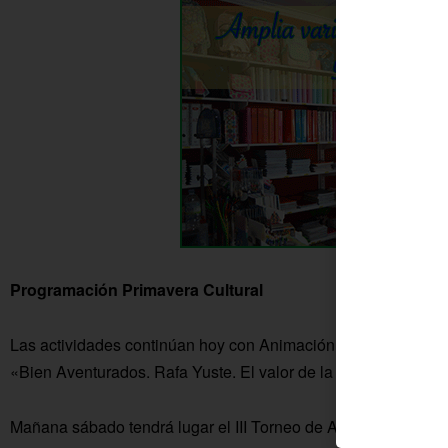
Programación Primavera Cultural
Las actividades continúan hoy con Animación a la Lectura (17.
«Bien Aventurados. Rafa Yuste. El valor de la memoria» (19.
Mañana sábado tendrá lugar el III Torneo de Ajedrez «Paco el 