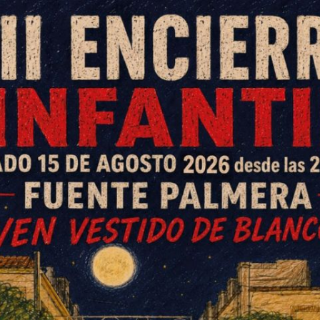
a, la Primavera Cultural de la
io con cuatro jornadas llenas de
l domingo.
Ayuntamiento de Fuente Palmera, ONG Amigos