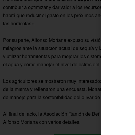
contribuir a optimizar y dar valor a los recursos hídricos de l
habrá que reducir el gasto en los próximos años y esperamos 
las hortícolas».
Por su parte, Alfonso Moriana expuso su visión sobre el riego 
milagros ante la situación actual de sequía y la escasez de 
y utilizar herramientas para mejorar los sistemas existentes. 
el agua y cómo manejar el nivel de estrés del árbol para que 
Los agricultores se mostraron muy interesados en la ponencia,
de la misma y rellenaron una encuesta. Moriana también les in
de manejo para la sostenibilidad del olivar de mesa que tendr
Al final del acto, la Asociación Ramón de Beña, el Ayuntami
Alfonso Moriana con varios detalles.