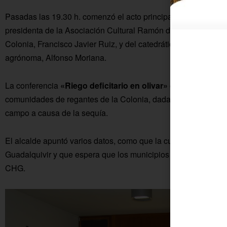
Pasadas las 19.30 h. comenzó el acto principal de la jornada 
presidenta de la Asociación Cultural Ramón de Beña, Rossi Mar
Colonia, Francisco Javier Ruiz, y del catedrático de la Univer
agrónoma, Alfonso Moriana.
La conferencia
«Riego deficitario en olivar»
congregó a nume
comunidades de regantes de la Colonia, dada la importancia de
campo a causa de la sequía.
El alcalde apuntó varios datos, como que la cuarta parte del
Guadalquivir y que espera que los municipios pequeños tenga
CHG.