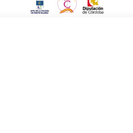
inaugural, con la presentación de la
tín, y la intervención del alcalde de la
sidad de Sevilla y Doctorado en ingeniería
rosos agricultores y miembros de las
l asunto y la delicada situación en el
 regadío de España está en la Cuenca del
n voz en el nuevo Plan Hidrológico de la