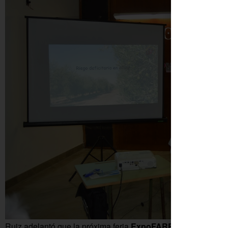
Ruiz adelantó que la próxima feria
ExpoFARE será en septi