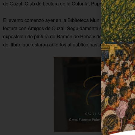
de Ouzal, Club de Lectura de la Colonia, Papelería Antharas 
El evento comenzó ayer en la Biblioteca Municipal Antonio M
lectura con Amigos de Ouzal. Seguidamente se abrió en la pl
exposición de pintura de Ramón de Beña y del taller de manual
del libro, que estarán abiertos al público hasta el domingo.