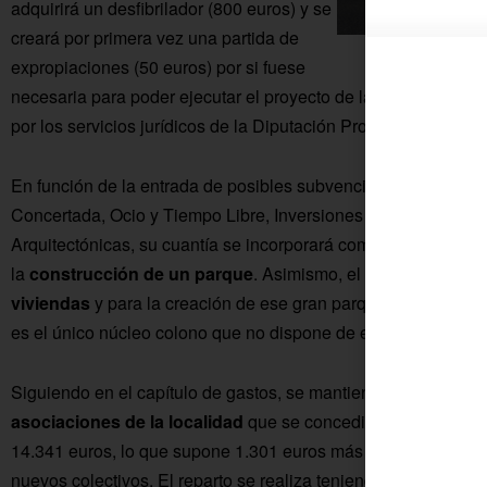
adquirirá un desfibrilador (800 euros) y se
creará por primera vez una partida de
Se acomete
expropiaciones (50 euros) por si fuese
necesaria para poder ejecutar el proyecto de la obra del
Cami
por los servicios jurídicos de la Diputación Provincial.
En función de la entrada de posibles subvenciones en lo que
Concertada, Ocio y Tiempo Libre, Inversiones Financierament
Arquitectónicas, su cuantía se incorporará como ingresos y s
la
construcción de un parque
. Asimismo, el Consistorio tra
viviendas
y para la creación de ese gran parque tan necesario
es el único núcleo colono que no dispone de esta infraestruct
Siguiendo en el capítulo de gastos, se mantienen las
subvenc
asociaciones de la localidad
que se concedieron por vez pr
14.341 euros, lo que supone 1.301 euros más que en el ejercic
nuevos colectivos. El reparto se realiza teniendo en cuenta l