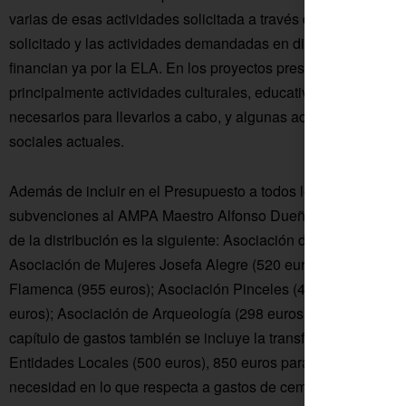
varias de esas actividades solicitada a través de otras adminis
solicitado y las actividades demandadas en dichos proyectos
financian ya por la ELA. En los proyectos presentados por todo
principalmente actividades culturales, educativas y de ocio y t
necesarios para llevarlos a cabo, y algunas actividades de c
sociales actuales.
Además de incluir en el Presupuesto a todos los colectivos qu
subvenciones al AMPA Maestro Alfonso Dueñas (3.500 euros), q
de la distribución es la siguiente: Asociación de Mayores (4
Asociación de Mujeres Josefa Alegre (520 euros); Coro Roci
Flamenca (955 euros); Asociación Pinceles (440 euros); equi
euros); Asociación de Arqueología (298 euros); equipo de fút
capítulo de gastos también se incluye la transferencia de la 
Entidades Locales (500 euros), 850 euros para posibles transf
necesidad en lo que respecta a gastos de cementerio y servic