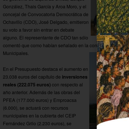
González, Thais García y Aroa Moro, y el
concejal de Convocatoria Democrática de
Ochavillo (CDO), José Delgado, emitieron
su voto a favor sin entrar en debate
alguno. El representante de CDO tan sólo
comentó que como habían señalado en la comisión previa, iba
Municipales.
En el Presupuesto destaca el aumento en
23.038 euros del capítulo de
inversiones
reales (222.075 euros)
con respecto al
año anterior. Además de las obras del
PFEA (177.000 euros) y Emproacsa
(6.000), se actuará con recursos
municipales en la cubierta del CEIP
Fernández Grilo (2.230 euros), se