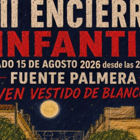
ío aprobó ayer por unanimidad en
e 2017, que asciende a 600.985