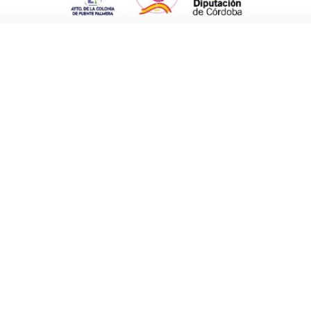
rá la obra del Camino al Cementerio
no al Cementerio
, que se está gestionando
 queda de año, tales como la de Acción
e Sostenibles o Eliminación de Barreras
e podrán acometer diversas obras en calles y
baja en la
adquisición de suelo para nuevas
 en el pueblo, ya que al día de hoy Ochavillo
ura de esparcimiento y recreo.
iones nominativas directas a las
imera en 2016, cuya cuantía alcanza los
io anterior, debido a la constitución de dos
os programas presentados y la financiación de