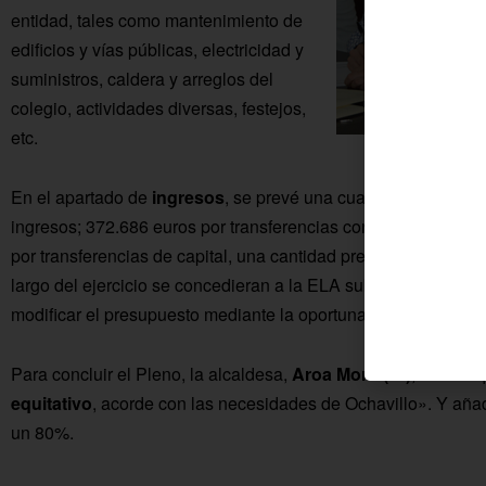
entidad, tales como mantenimiento de
edificios y vías públicas, electricidad y
suministros, caldera y arreglos del
colegio, actividades diversas, festejos,
etc.
Aroa Moro, 
En el apartado de
ingresos
, se prevé una cuantía de 7.329 eu
ingresos; 372.686 euros por transferencias corrientes; 1.974 
por transferencias de capital, una cantidad prevista sólo por l
largo del ejercicio se concedieran a la ELA subvenciones para
modificar el presupuesto mediante la oportuna generación de 
Para concluir el Pleno, la alcaldesa,
Aroa Moro (IU)
, señaló 
equitativo
, acorde con las necesidades de Ochavillo». Y aña
un 80%.