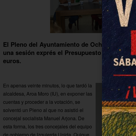
El Pleno del Ayuntamiento de Ochavillo del R
una sesión exprés el Presupuesto Municipal d
euros.
En apenas veinte minutos, lo que tardó la
alcaldesa, Aroa Moro (IU), en exponer las
cuentas y proceder a la votación, se
solventó un Pleno al que no asistió el
concejal socialista Manuel Arjona. De
esta forma, los tres concejales del equipo
de gobierno de Izquierda Unida, Quique