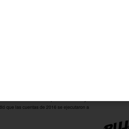
durante su intervención en el Pleno
ros por tasas, precios públicos y otros
euros por ingresos patrimoniales; y 218.995
os ingresos del PFEA. No obstante, si a lo
 inversiones reales, se procedería a
crédito.
que se trata de «un
Presupuesto realista y
dió que las cuentas de 2016 se ejecutaron a