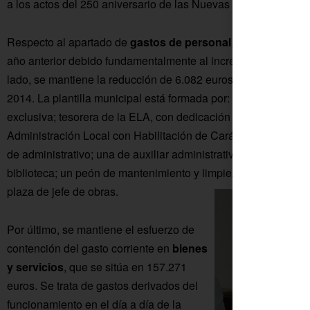
a los actos del 250 aniversario de las Nuevas Poblaciones.
Respecto al apartado de
gastos de personal
, su importe gl
año anterior debido fundamentalmente al incremento del sueldo
lado, se mantiene la reducción de 6.082 euros de los órgano
2014. La plantilla municipal está formada por: presidenta de
exclusiva; tesorera de la ELA, con dedicación parcial (13 hor
Administración Local con Habilitación de Carácter Estatal, Su
de administrativo; una de auxiliar administrativo; un monitor d
biblioteca; un peón de mantenimiento y limpieza; una plaza de
plaza de jefe de obras.
Por último, se mantiene el esfuerzo de
contención del gasto corriente en
bienes
y servicios
, que se sitúa en 157.271
euros. Se trata de gastos derivados del
funcionamiento en el día a día de la