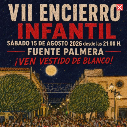
7 de agosto de 2026 //
Contacto
Un centenar de jóvenes
participa en la Escuela
Municipal de Verano de
Baloncesto
ESCRITO POR
E. G. MORÁN
27 DE JULIO DE 2022