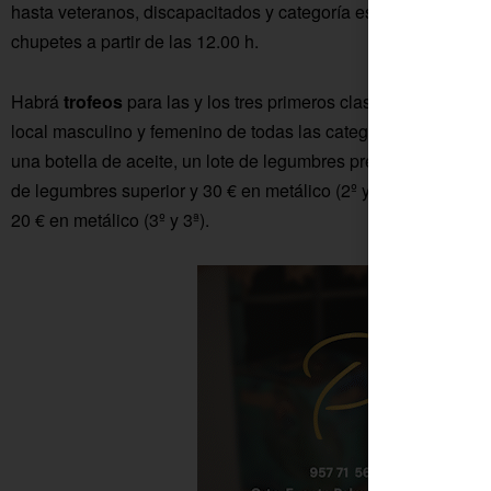
hasta veteranos, discapacitados y categoría especial (400 metr
chupetes a partir de las 12.00 h.
Habrá
trofeos
para las y los tres primeros clasificados de ca
local masculino y femenino de todas las categorías. Los y la
una botella de aceite, un lote de legumbres premium y 50 € en m
de legumbres superior y 30 € en metálico (2º y 2ª); y una bote
20 € en metálico (3º y 3ª).