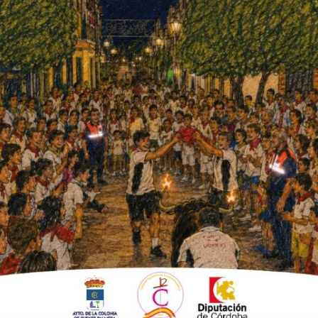
ra popular de Las Culebras, la decimoprimera
on la colaboración del Ayuntamiento de
abituados Cañada del Rabadán, que se
es.
as en la web de
masatletismo.com
, estando el
rnes 10. El precio de la actividad es de 3
 veteranos.