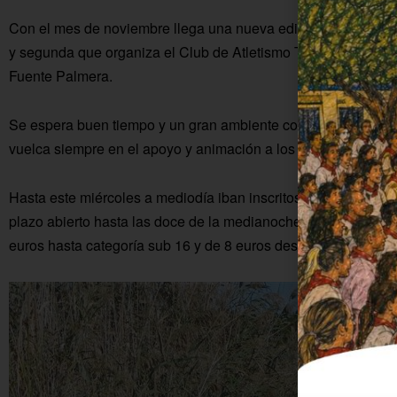
Con el mes de noviembre llega una nueva edición de la carre
y segunda que organiza el Club de Atletismo TrotaColonia, c
Fuente Palmera.
Se espera buen tiempo y un gran ambiente como nos tiene h
vuelca siempre en el apoyo y animación a los y las participant
Hasta este miércoles a mediodía iban inscritos casi 280 atlet
plazo abierto hasta las doce de la medianoche del próximo vie
euros hasta categoría sub 16 y de 8 euros desde sub 18 hasta