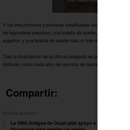
Y los tres primeros y primeras clasificadas locales absolutas s
de legumbres premium; una botella de aceite, más un lote de 
superior; y una botella de aceite más un lote de legumbres no
Tras la finalización de la última categoría se procederá a la e
disfrutar, como cada año, del servicio de barra.
Compartir:
Noticia anterior
Siguien
La ONG Amigos de Ouzal pide apoyo a la
Abie
Diputación para ampliar un centro
Rey 