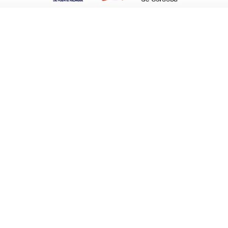
n la categoría sub 16, a la que seguirán las
 prueba reina (10 kilómetros), desde sub 18