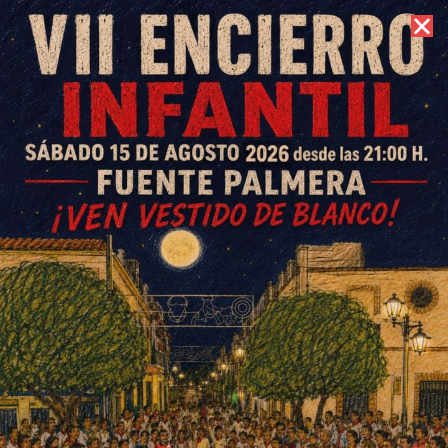
9 de agosto de 2026 //
Contacto
Abierto el plazo de inscripción
para optar a ser Rey Mago o
Paje de la cabalgata 2024
ESCRITO POR
E. G. MORÁN
8 DE NOVIEMBRE DE 2023
EN
SOCIEDAD