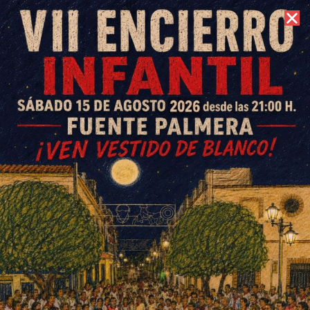
6 de agosto de 2026 //
Contacto
Seis horas de festival y más de
300 personas pasan por «La
Colonia al freskito»