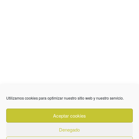
Utilizamos cookies para optimizar nuestro sitio web y nuestro servicio.
636 01 61 85
Fuente Palmera
info @ fuentepalmerainformacion.es
Aceptar cookies
Privacidad
Aviso legal
Cookies
Denegado
Quiénes Somos
Contacto