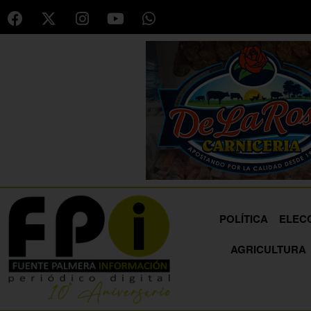
POLÍTICA
ELEC
AGRICULTURA