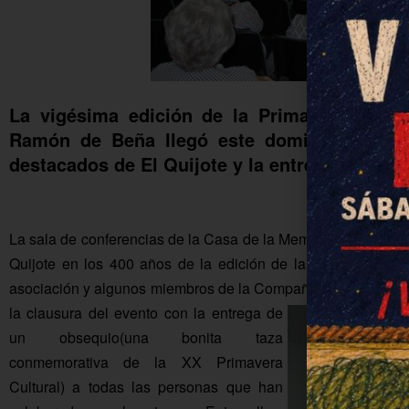
La vigésima edición de la Primavera Cultur
Ramón de Beña llegó este domingo a su fi
destacados de El Quijote y la entrega de detal
La sala de conferencias de la Casa de la Memoria acogió desd
Quijote en los 400 años de la edición de la Segunda Parte
asociación y algunos miembros de la Compañía Ilusión de F
la clausura del evento con la entrega de
un obsequio(una bonita taza
conmemorativa de la XX Primavera
Cultural) a todas las personas que han