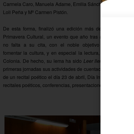
Carmela Caro, Manuela Adame, Emilia Sánchez,
Loli Peña y Mª Carmen Pistón.
De esta forma, finalizó una edición más de la
Primavera Cultural, un evento que año tras año
no falta a su cita, con el noble objetivo de
fomentar la cultura, y en especial la lectura, entre el may
Colonia. De hecho, su lema ha sido
Leer llena, pero no en
primeras jornadas sus actividades de cuentacuentos, títeres y
de un recital poético el día 23 de abril, Día Internacional de
recitales poéticos, conferencias, presentaciones literarias y es