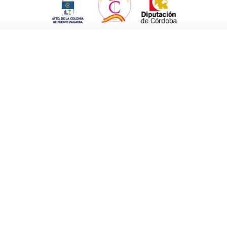
or número posible de vecinos y vecinas de la
gorda
. Así, los más pequeños tuvieron en las
 teatro.
L@s alumn
@s del instituto disfrutaron
l Libro. Y los adultos y mayores han asistido a
ta última actividad de la lectura del Quijote.