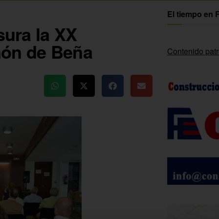
El tiempo en 
sura la XX
món de Beña
Contenido pat