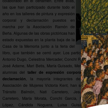
colaborado en el certamen. Entre ellas,
las que han participado durante todo el
año en los talleres de pintura y expresión
corporal y declamación puestos en
marcha por la Asociación Ramón de
Beña. Algunas de las obras pictóricas han
estado expuestas en la planta baja de la
Casa de la Memoria junto a la feria del
libro, que también se cerró ayer. Los participantes en es
Antonio Dugo, Celestina Mercader, Conchi Rovira, Cristina 
José Adame, Mari Betis, María Guisado, Mercedes Ruiz de la
alumnas del
taller de expresión corporal y
declamación
, la mayoría integrantes de la
Asociación de Mujeres Victoria Kent, han sido:
Tránsito Balmón, Nati Carretero, Jesulita
Carretero, María Morata, Conchi García, Rafi
López, Cándida Noguera, Luisa Guisado,