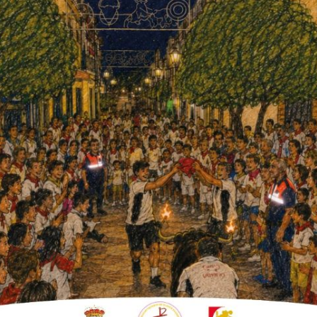
te
taller de pintura
han sido: Ana Sánchez,
Martínez, Daria Mang, Guadalupe Piña, María
 Muela, Pilar Guillen y Valle Castell. Y las