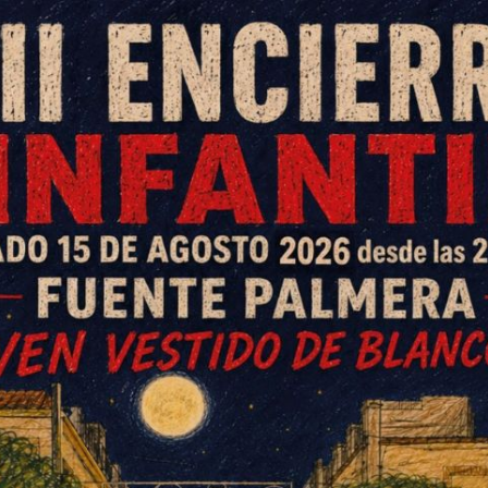
al organizada por la Asociación
n con la lectura de fragmentos
les a los participantes.
e las 7.30 de la tarde la lectura homenaje al
, en la que participaron componentes de la
uente Palmera.
A la finalización, se procedió a