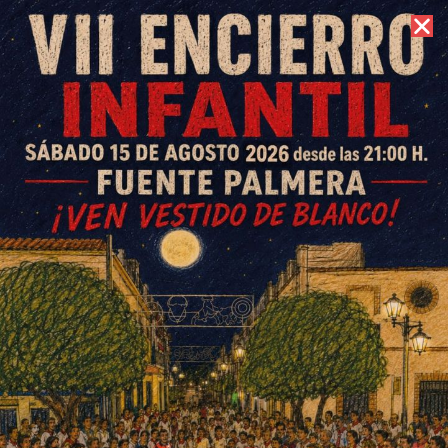
7 de agosto de 2026 //
Contacto
Presentado el cartel de
«Fuente Palmera de Boda
2014»
ESCRITO POR
E. GUZMÁN
30 DE JULIO DE 2014
EN
SOCIEDAD