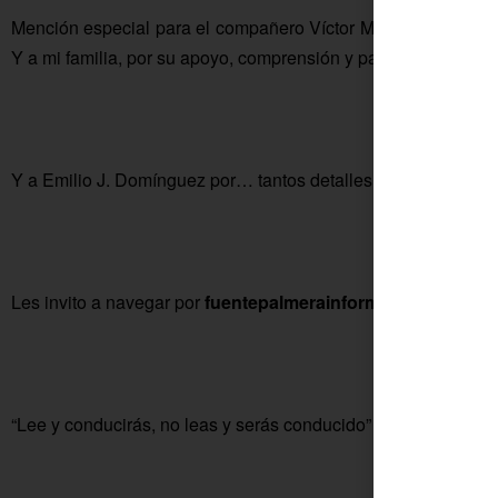
Mención especial para el compañero Víctor Molino, de Onda 
Y a mi familia, por su apoyo, comprensión y paciencia.
Y a Emilio J. Domínguez por… tantos detalles. Mil gracias.
Les invito a navegar por
fuentepalmerainformación.es
Pasen
“Lee y conducirás, no leas y serás conducido” (Santa Teresa 