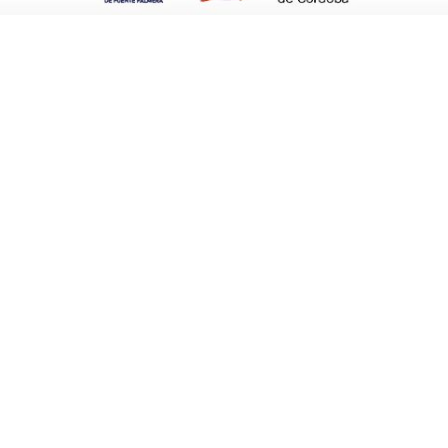
nciales lectores.
rsiones digitales no existen limitaciones. Se
 se deseen, vídeos, enlaces con otras webs,
ue el lector de prensa digital recibe.
que se publicitan. Veinticuatro horas al día
l de los anuncios se pueden unir a la mayor
aces con las páginas webs de las marcas y
a los empresarios.