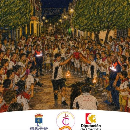
 el mundo de la información y en nuestra vida
 los periódicos en papel. Por ahorro y por
en la tablet o en el móvil.
ha revolucionado el mundo de los medios de
punto del planeta estemos informados casi a
idad que parece no tener límites.
noticia es mayor en los medios digitales que
a ella días después de su publicación de forma
y los usuarios pueden leerla con posterioridad
 buscador del propio medio o de buscadores
osibilidad de viralizar los contenidos online