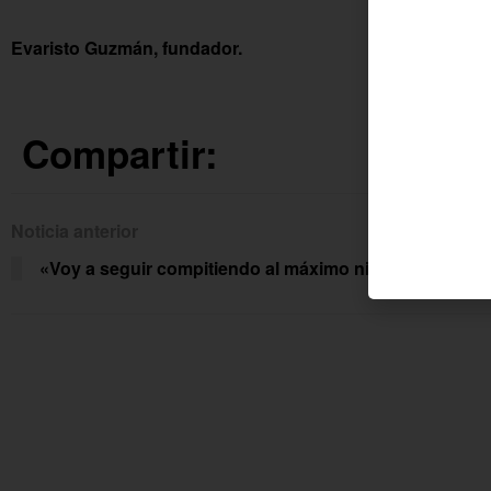
Evaristo Guzmán, fundador.
Compartir:
Noticia anterior
Siguien
«Voy a seguir compitiendo al máximo nivel»
Acti