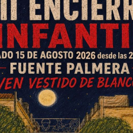
o periódico digital de La Colonia de Fuente
n.es
nace como un proyecto a medio-largo
res fundamentales. El llamado periodismo
funden para abarcar todos los ámbitos de la
 eventos, opinión, etc.). De todo un poco será
 ampliando la oferta informativa en La Colonia
oticia como en su propio contenido.