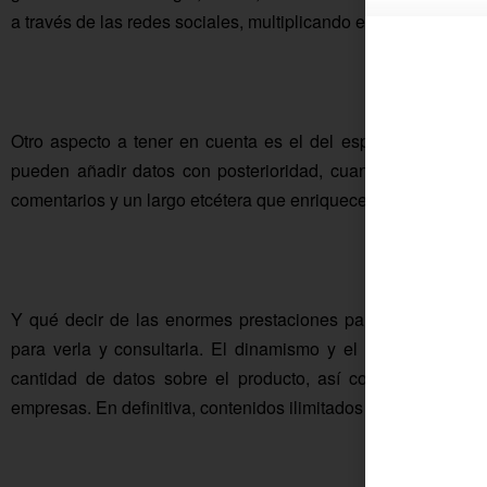
a través de las redes sociales, multiplicando el alcance a pote
Otro aspecto a tener en cuenta es el del espacio. En las ve
pueden añadir datos con posterioridad, cuantas fotografías
comentarios y un largo etcétera que enriquece la información q
Y qué decir de las enormes prestaciones para las empresas 
para verla y consultarla. El dinamismo y el impacto visua
cantidad de datos sobre el producto, así como a los enl
empresas. En definitiva, contenidos ilimitados y a medida par