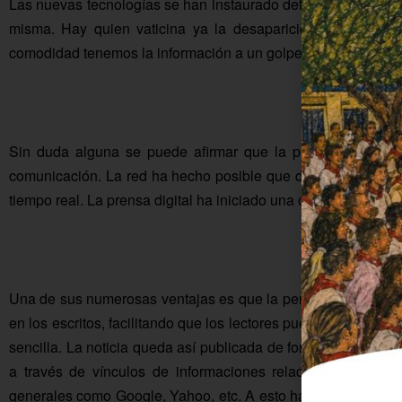
Las nuevas tecnologías se han instaurado definitivamente en
misma. Hay quien vaticina ya la desaparición paulatina de
comodidad tenemos la información a un golpe de clic en el PC, 
Sin duda alguna se puede afirmar que la prensa digital 
comunicación. La red ha hecho posible que desde cualquier 
tiempo real. La prensa digital ha iniciado una carrera de veloc
Una de sus numerosas ventajas es que la permanencia de la 
en los escritos, facilitando que los lectores puedan acceder 
sencilla. La noticia queda así publicada de forma indefinida 
a través de vínculos de informaciones relacionadas, del
generales como Google, Yahoo, etc. A esto hay que añadir la p