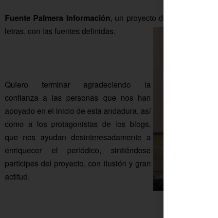
Fuente Palmera Información
, un proyecto diferente y únic
letras, con las fuentes definidas.
Quiero terminar agradeciendo la
confianza a las personas que nos han
apoyado en el inicio de esta andadura, así
como a los protagonistas de los blogs,
que nos ayudan desinteresadamente a
enriquecer el periódico, sintiéndose
partícipes del proyecto, con ilusión y gran
actitud.