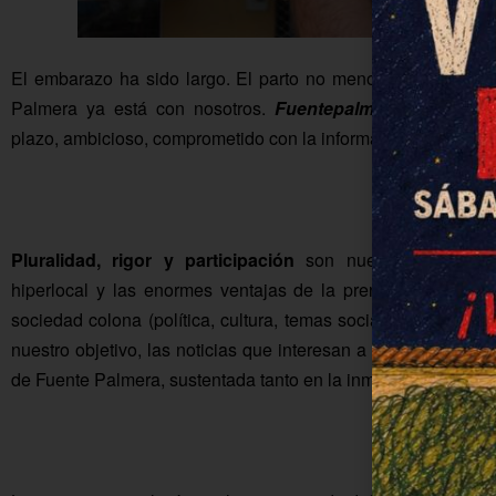
El embarazo ha sido largo. El parto no menos. Pero el nuev
Palmera ya está con nosotros.
Fuentepalmerainformació
plazo, ambicioso, comprometido con la información.
Pluralidad, rigor y participación
son nuestros tres pila
hiperlocal y las enormes ventajas de la prensa digital se 
sociedad colona (política, cultura, temas sociales, deportes,
nuestro objetivo, las noticias que interesan a la ciudadanía,
de Fuente Palmera, sustentada tanto en la inmediatez de la n