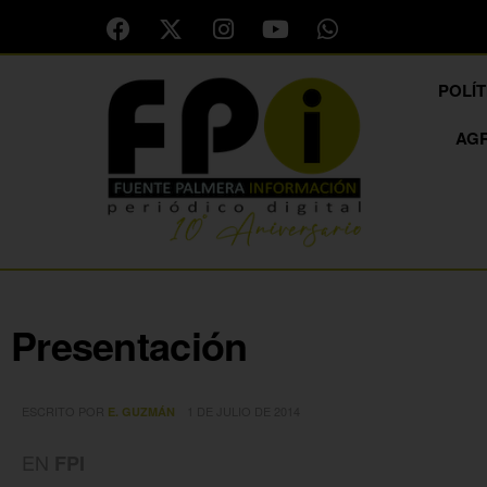
POLÍT
AG
Presentación
ESCRITO POR
1 DE JULIO DE 2014
E. GUZMÁN
EN
FPI