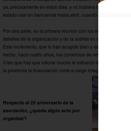
ya, precisamente en estos días, y no hubiera tanto retraso c
estado casi en bancarrota hasta abril, cuando hemos recibido l
Por otra parte, en la primera reunión con los empresarios se 
detalles de la organización y de la subida en su aportación 
Este incremento, que lo han acogido bien y es viable, se invert
hecho, hace cuatro años, los comercios de novias pagaban po
Creo que hay que valorar mucho el esfuerzo de los participan
la provincia la financiación corre a cargo íntegramente de las
Respecto al 25 aniversario de la
asociación, ¿queda algún acto por
organizar?