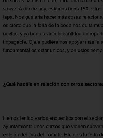
de socios ha disminuido, hubo una caída brusca a principios d
suave. A día de hoy, estamos unos 150, e incluso se han dado d
tapa. Nos gustaría hacer más cosas relacionadas con otros se
es cierto que la feria de la boda nos quita mucho tiempo. Per
novias, y ya hemos visto la cantidad de reportajes de este año
impagable. Ojala pudiéramos apoyar más la agricultura ecológ
fundamental es estar unidos, y en estos tiempos más que nu
¿Qué hacéis en relación con otros sectores de la activid
Hemos tenido varios encuentros con el sector agrícola y próx
ayuntamiento unos cursos que vienen subvencionados con fo
edición del Día del Tomate. Hicimos la feria de la tapa en el s