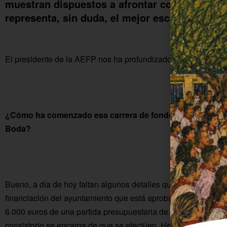
muestran dispuestos a afrontar con ilusión 
representa, sin duda, el mejor escaparate par
El presidente de la AEFP nos ha profundizado en este tema y e
¿Cómo ha comenzado esa carrera de fondo para llegar a 
Boda?
Bueno, a día de hoy faltan algunos detalles que nos hacen 
financiación del ayuntamiento que está aprobada pero que aú
6.000 euros de una partida presupuestaria de ayuda al comerci
consistorio se encarga de que se efectúen. Hemos marcado u