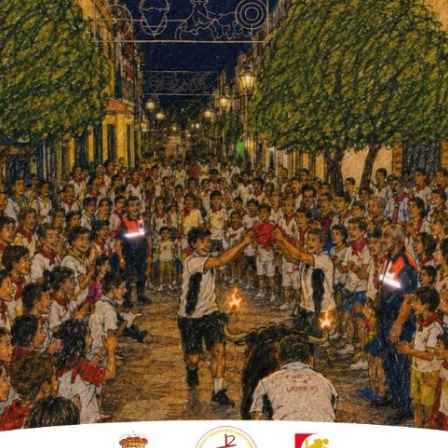
un nuevo certamen, que
a sus negocios.
n otros relativos al colectivo empresarial.
una nueva edición de Fuente Palmera de
ser prudentes porque dependemos de una
n no la hemos recibido. Por un lado, son
o y por otro, una serie de patrocinios que el
nas fechas para que ese dinero nos llegara