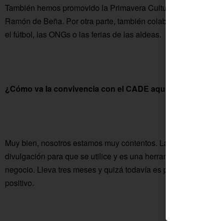
También hemos promovido la Primavera Cultural junto a la Es
Ramón de Beña. Por otra parte, también colaboramos con otr
el fútbol, las ONGs o las ferias de las aldeas.
¿Cómo va la convivencia con el CADE aquí en vuestra s
Muy bien, nosotros estamos muy contentos. La gente se acer
divulgación para que se utilice y es una herramienta más par
negocio. Lleva tres meses y quizá todavía es pronto para hac
positivo.