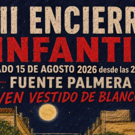
la Asociación de Empresarios de
mera ya ha comenzado a trabajar
la Boda, la séptima, que por
a Real y calles aledañas del 2 al
o con los comerciantes, que se