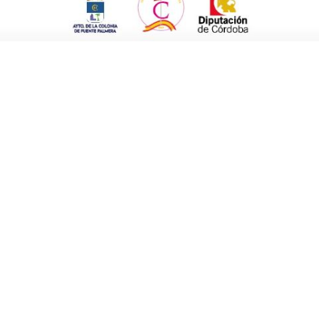
omo el año pasado, porque la asociación ha
o de la edición anterior.
ha llegado al acuerdo de mejorar algunos
económica por los stands, que será de un 20%.
irá en darle más publicidad a la feria. De
r un stand en el pabellón más del doble.
tes, porque me consta que en otras ferias de
 administraciones.