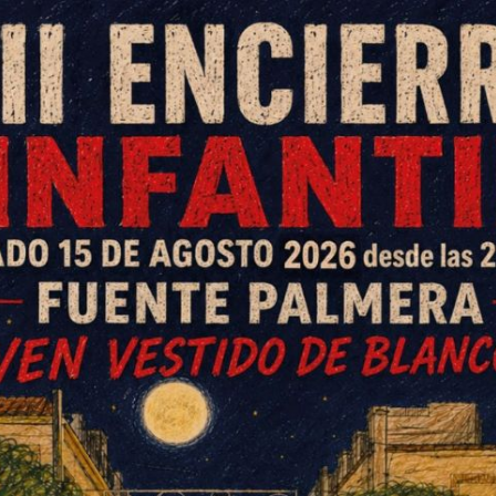
ran despliegue para la promoción de nuestros
sarios que mueve este gran escaparate para
 impacto económico, ecológico y social derivado de
eñez queremos potenciar la capacidad crítica de los
umir de una forma consciente y responsable, por lo
dad crítica.
en
ón
no
e.
ra
ás