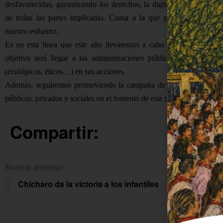
desfavorecidas, garantizando los derechos, la dignidad y el desarrol
de todas las partes implicadas. Causa a la que pretendemos aport
nuestro esfuerzo.
Es en esta línea que este año llevaremos a cabo una campaña cu
objetivo será llegar a las administraciones públicas y el sector em
(ecológicos, éticos…) en sus acciones.
Además, seguiremos promoviendo la campaña de Comercio Justo bu
públicos, privados y sociales en el fomento de este tipo de Comercio.
Compartir:
Noticia anterior
Siguien
Chícharo da la victoria a los infantiles
Un T
con 