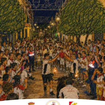
lo
ar
yo
presarial para la integración de ciertos criterios
scando mayor participación de todos los actores
te noticia
aller de Suelo Pélvico abre las actividades
motivo del Día de la Mujer Rural