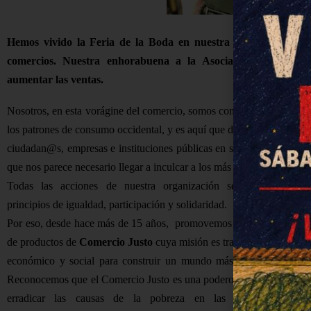
Hemos vivido la Feria de la Boda en nuestra localidad. Un g
comercios. Nuestra enhorabuena a la Asociación de Empre
aumentar las ventas.
Nosotros, en esta vorágine del comercio, somos conscientes del gran
los patrones de consumo occidental, y es aquí que desde nuestra pequ
ciudadan@s, empresas e instituciones públicas en su derecho a cons
que nos parece necesario llegar a inculcar a los más jóvenes esa capaci
Todas las acciones de nuestra organización se fundamentan 
principios de igualdad, participación y solidaridad.
Por eso, desde hace más de 15 años, promovemos la comercializaci
de productos de
Comercio Justo
cuya misión es transformar el entor
económico y social para construir un mundo más justo y sostenibl
Reconocemos que el Comercio Justo es una poderosa herramienta pa
erradicar las causas de la pobreza en las comunidades m