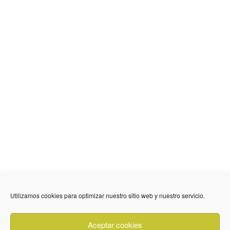
Utilizamos cookies para optimizar nuestro sitio web y nuestro servicio.
636 01 61 85
Fuente Palmera
info @ fuentepalmerainformacion.es
Aceptar cookies