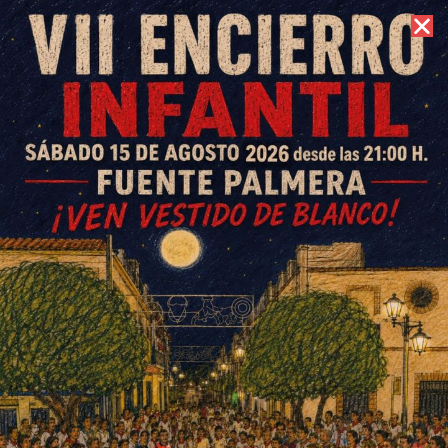
9 de agosto de 2026 //
Contacto
Olivo se despide de la política
tras ver cumplidos sus
objetivos