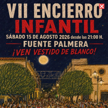
7 de agosto de 2026 //
Contacto
Ochavillo someterá a votación
esta tarde el calendario de
movilizaciones contra los
recortes sanitarios
ESCRITO POR
E. G. MORÁN
21 DE JULIO DE 2022