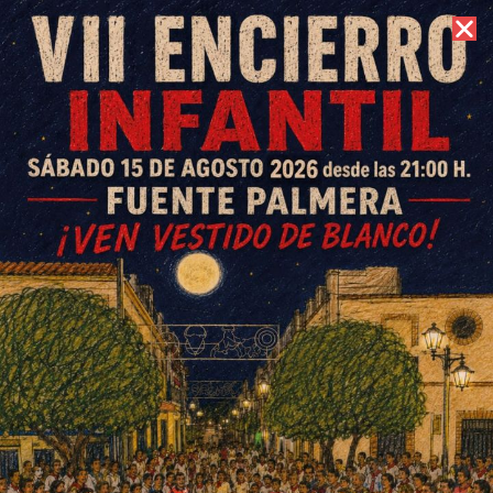
7 de agosto de 2026 //
Contacto
Nuevo récord de recaudación
en la Candelaria solidaria de la
Asociación Cigüeña
ESCRITO POR
E. G. MORÁN
2 DE FEBRERO DE 2024
EN
SOCIEDAD