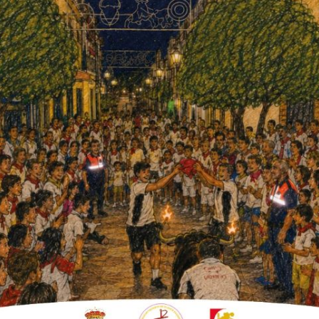
, Ángela Moreno, y los técnicos, José
decimosegunda edición de la Carrera Popular
rte colono que reúne cada año a cientos de
rovincia y de fuera de esta.
ebración, se ha superado a día de hoy la
il a las 14.00 h. y el sitio web para
 directamente a la página de inscripción.
ra junior y superiores. La
recaudación
pañola Contra el Cáncer (AECC) y a la
artirá entre dos colectivos.
estaca la utilización del
chip para controlar
e error y tendremos más fluidez a la hora de