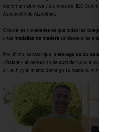
conforman alumnos y alumnas del IES Colonial y miembros de 
Asociación de Alzhéimer.
Otra de las novedades es que todas las categorías, excepto las
unas
medallas de madera
similares a las entregadas en la Mi
Por último, señalar que la
entrega de dorsales
se realizará e
«Rafalín» el viernes 14 de abril de 16.00 a 23.00 h.; el sábad
21.00 h.; y el mismo domingo 16 hasta 35 minutos antes del 