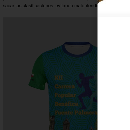
sacar las clasificaciones, evitando malentendidos».