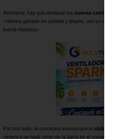
Asimismo, hay que destacar las
nuevas camisetas
que se ob
«Hemos ganado en calidad y diseño, con un estampado muy l
fuente histórica».
Por otro lado, la concejala avanza que el
club Atletismo Tro
carrera y se hará cargo de la barra en el campo de fútbol. El r