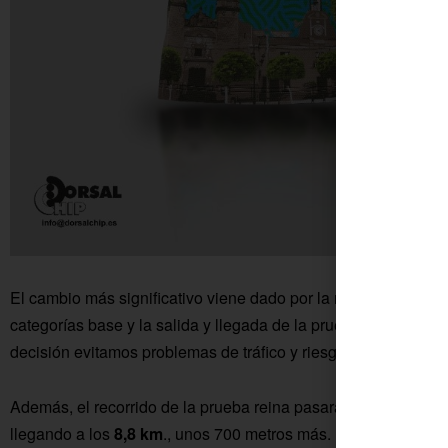
El cambio más significativo viene dado por la nueva ubicación 
categorías base y la salida y llegada de la prueba reina, que 
decisión evitamos problemas de tráfico y riesgos», apunta Á
Además, el recorrido de la prueba reina pasará por la
Plaza R
llegando a los
8,8 km
., unos 700 metros más.