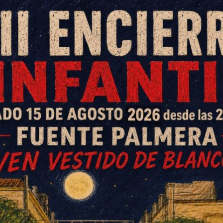
cnicos de Deportes
 y su recaudación irá destinada a
 las principales novedades, la
ín" y el uso del chip para