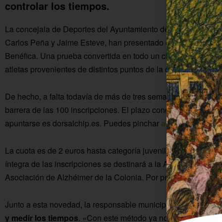
controlar los tiempos.
La concejala de Deportes del Ayuntamiento de Fuente Palmera
Carlos Peña y Jaime Esteve, han presentado el cartel de la 
Benéfica. Una prueba convertida en todo un clásico del depo
atletas provenientes de distintos puntos de la comarca, de la p
De hecho, a falta todavía de más de tres semanas para su cel
barrera de las 100 inscripciones. El plazo concluye el 12 de abr
apuntarse es dorsalchip.es. Puedes pinchar
aquí
para acceder
La cuota es de 2 euros hasta categoría juvenil y de 5 euros pa
íntegra de las inscripciones se destinará a la Asociación Es
Asociación de Alzhéimer de la Colonia. Por primera vez, se rep
Junto a esta novedad, la responsable municipal de Deportes d
y medir los tiempos
. «Con este método ya no habrá margen d