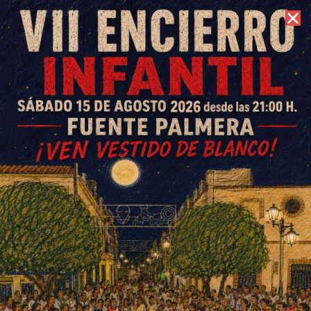
9 de agosto de 2026 //
Contacto
La Tentación actuará en El
Villar para abrir el calendario
de ferias en la Colonia
ESCRITO POR
E. G. MORÁN
5 DE MAYO DE 2022
EN
SOCIEDAD