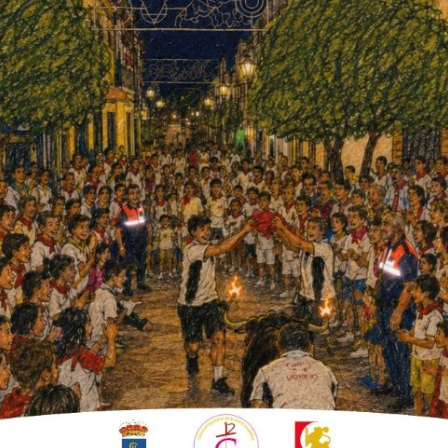
etero están en marcha desde esta
Fuente Palmera Información.
olonia que viven fuera, lejos de su tierra,
 han podido asistir y son devotas de San Isidro
unicipio.