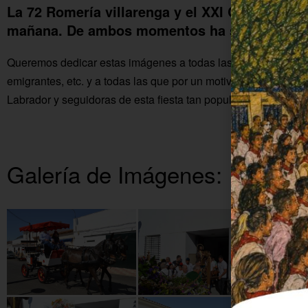
La 72 Romería villarenga y el XXI Camino cañ
mañana. De ambos momentos ha sido testigo 
Queremos dedicar estas imágenes a todas las personas de La C
emigrantes, etc. y a todas las que por un motivo o por otro no
Labrador y seguidoras de esta fiesta tan popular en nuestro m
Galería de Imágenes: