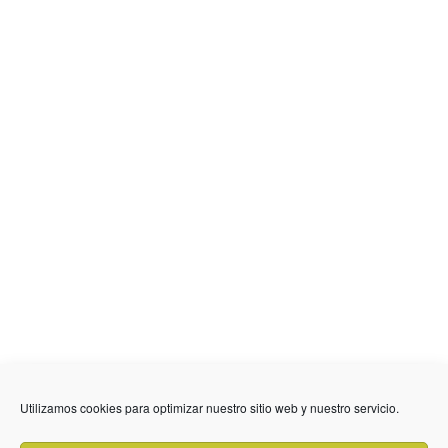
Utilizamos cookies para optimizar nuestro sitio web y nuestro servicio.
636 01 61 85
Fuente Palmera
info @ fuentepalmerainformacion.es