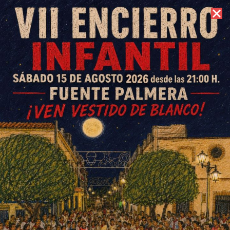
9 de agosto de 2026 //
Contacto
La rambleña Carmen Doblas
gana el VII Certamen de
Jóvenes Diseñadores de