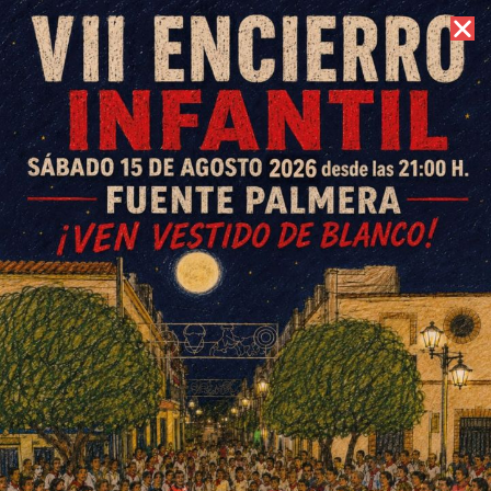
6 de agosto de 2026 //
Contacto
La Peñalosa homenajeará en
su feria a Paquito Ruiz con un
torneo de fútbol con su
nombre
ESCRITO POR
E. G. MORÁN
30 DE JUNIO DE 2022