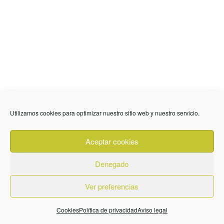
Utilizamos cookies para optimizar nuestro sitio web y nuestro servicio.
636 01 61 85
Fuente Palmera
info @ fuentepalmerainformacion.es
Aceptar cookies
Privacidad
Aviso legal
Cookies
Denegado
Quiénes Somos
Contacto
Ver preferencias
Cookies
Política de privacidad
Aviso legal