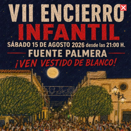
10 de agosto de 2026 //
Contacto
La Papanoelada Solidaria brilla
en su quinta edición
ESCRITO POR
E. G. MORÁN
1 DE DICIEMBRE DE 2025
EN
SOCIEDAD