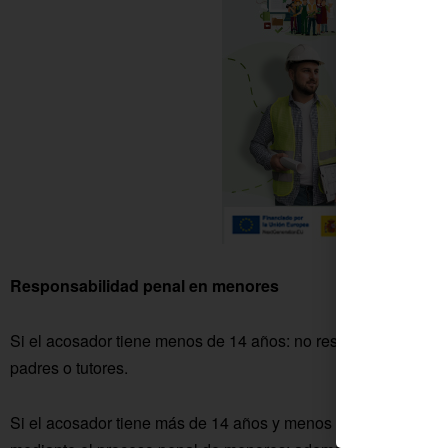
Responsabilidad penal en menores
Si el acosador tiene menos de 14 años: no responde penalment
padres o tutores.
Si el acosador tiene más de 14 años y menos de 18: será re