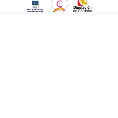
cial. Normalmente no se dan de forma aislada
chats (ciberbullying) son los lugares donde
ctadores.
tá ocurriendo y cómo te sientes. Hazle saber
ue sea. Pide ayuda a tus profesores y a tus
 o no sabes como contarlo, escribe una