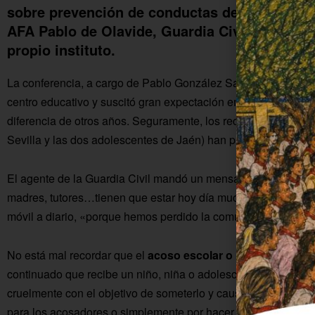
sobre prevención de conductas de riesgo en 
AFA Pablo de Olavide, Guardia Civil, Ayuntam
propio instituto.
La conferencia, a cargo de Pablo González Santos, está enma
centro educativo y suscitó gran expectación entre las familias
diferencia de otros años. Seguramente, los recientes casos d
Sevilla y las dos adolescentes de Jaén) han puesto en alert
El agente de la Guardia Civil mandó un mensaje claro y lo repi
madres, tutores…tienen que estar hoy día mucho más pendient
móvil a diario, «porque hemos perdido la comunicación con el
No está mal recordar que el
acoso escolar o bullying
es el m
continuado que recibe un niño, niña o adolescente por parte de
cruelmente con el objetivo de someterlo y causarle miedo, con
para los acosadores o simplemente por hacer daño y humillar a