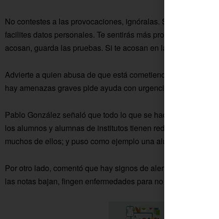
No contestes a las provocaciones, ignóralas. Si te molestan,
facilites datos personales. Te sentirás más protegido/a. No hag
acosan, guarda las pruebas. Si te acosan en la red, denuncia 
Advierte a quien abusa de que está cometiendo un delito, pero
hay amenazas graves pide ayuda con urgencia.
Pablo González señaló que todo lo que se hace en las redes d
los alumnos y alumnas de institutos tienen redes sociales. S
muchos de ellos; y puso como ejemplo una alumna de 2º de 
Por otro lado, comentó que hay signos de alerta en los adole
las notas bajan, fingen enfermedades para no ir a clase, desca