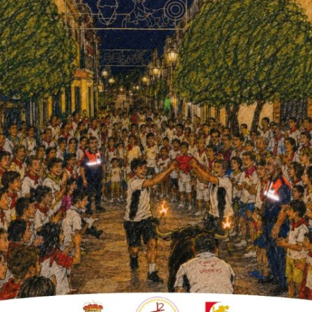
menores organizada ayer por la
iento de Fuente Palmera y el
rcada en el Plan Director 2025/2026 del
 del alumnado que abarrotaron el auditorio a
e suicidio en Andalucía (Sandra Peña en
a a muchos padres y madres.
tió varias veces: los progenitores, padres,
es de los menores e incluso mirarles el
los».
altrato físico y/o psicológico deliberado y
 otro u otros, que se comportan con él o ella
 vistas a obtener algún resultado favorable
 la víctima.