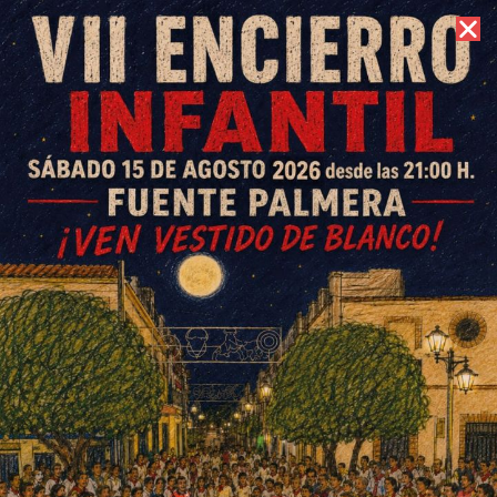
7 de agosto de 2026 //
Contacto
Cuatro victorias y una derrota
para los equipos amateur
ESCRITO POR
E. G. MORÁN
1 DE DICIEMBRE DE 2025
EN
DEPORTES