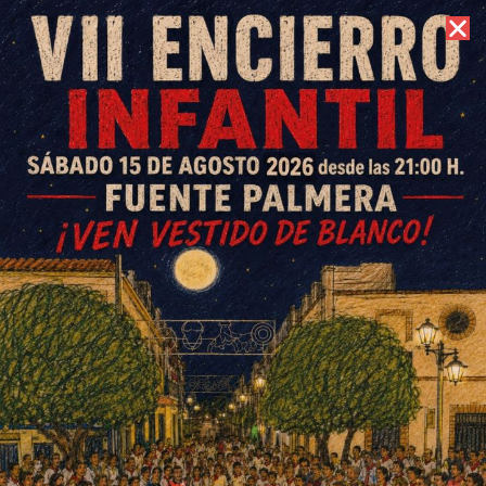
8 de agosto de 2026 //
Contacto
La ONG Amigos de Ouzal,
reconocida como entidad de
Utilidad Pública
ESCRITO POR
E. G. MORÁN
21 DE JUNIO DE 2022
EN
SOCIEDAD