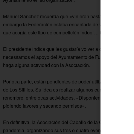
Manuel Sánchez recuerda que «vinieron hasta tres campeones
embargo la Federación estaba encantada de venir aquí… éra
que acogía este tipo de competición indoor… incluso querían tr
El presidente indica que les gustaría volver a disfrutar de un 
necesitamos el apoyo del Ayuntamiento de Fuente Palmera». 
haga alguna actividad con la Asociación.
Por otra parte, están pendientes de poder utilizar una
pista d
de Los Silillos. Su idea es realizar algunos cursos de formació
renombre, entre otras actividades. «Disponiendo de este espa
pidiendo favores y sacando permisos».
En definitiva, la Asociación del Caballo de la Colonia está ilus
pandemia, organizando sus tres o cuatro eventos anuales y par