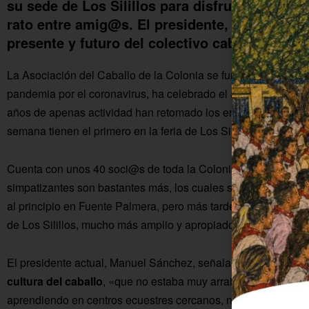
su sede de Los Silillos para disfrutar de uno
rato entre amig@s. El presidente, Manuel Sán
presente y futuro del colectivo caballista.
La Asociación del Caballo de la Colonia se fundó en 2009 y 
pandemia por el coronavirus, ha celebrado el aniversario con
años de apenas actividad han retomado los encuentros y asamb
semana tienen el primero en la feria de Los Silillos.
Cuenta con unos 40 soci@s de toda la Colonia y una directi
simpatizantes son bastantes más, los cuales suelen participar
al principio en Fuente Palmera, pero más tarde consiguieron
de Los Silillos, mucho más amplio y apropiado para sus nece
El presidente actual, Manuel Sánchez, señala que el objetiv
cultura del caballo
, «que no estaba muy arraigada en la Col
aprendiendo en centros ecuestres cercanos, nosotros tambié