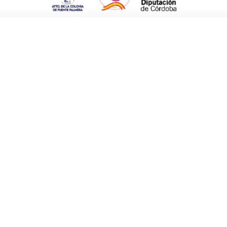
allos, en la Colonia había 20 y ahora puede
la asociación, destacan la
Ruta de Los
s
rutas nocturnas
en verano. Es posible que
ue hay luna llena, dejando una segunda para