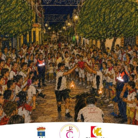
s aperitivos y compartir un buen
chez, nos habló del pasado,
cada año, a excepción del período de
 una comida o perol para l@s socios. Tras dos
leas. Y en cuanto a los eventos, este fin de
va formada por nueve miembros, aunque los
 también en las actividades. La sede se ubicó
 un espacio en el Centro Cívico José Chamizo
sidades.
o desde el primer momento fue
fomentar la
onia; ahora por suerte hay muchos niñ@s
n aportamos un poco en este sentido y cada