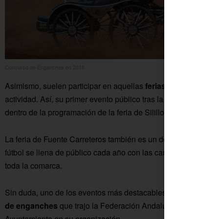
Concurso de Enganches en 2016
Asimismo, suelen participar en aquellas
ferias de la Colonia
actividad. Así, su primer evento público tras la pandemia va a
dentro de la programación de la feria de Silillos.
La feria de Fuente Carreteros también es un destino habitual
fútbol se llena de público cada año con las carreras de cinta
toda la comarca.
Sin duda, uno de los eventos más destacables en los últimos 
de enganches
que trajo la Federación Andaluza a Fuente Pa
Ayuntamiento en su organización.