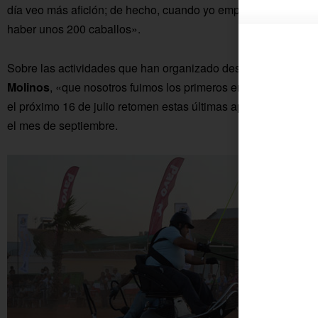
día veo más afición; de hecho, cuando yo empecé con los cab
haber unos 200 caballos».
Sobre las actividades que han organizado desde el inicio de 
Molinos
, «que nosotros fuimos los primeros en hacerla», y la
el próximo 16 de julio retomen estas últimas aprovechando q
el mes de septiembre.