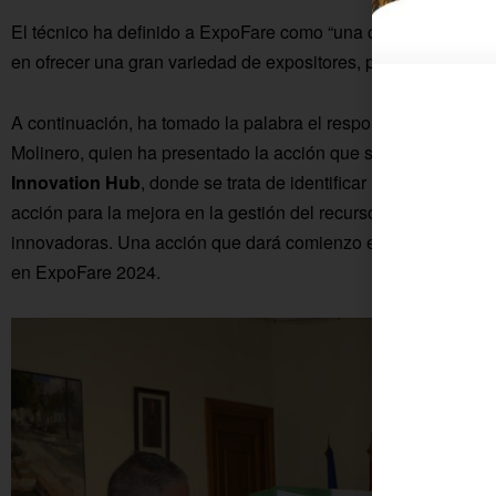
El técnico ha definido a ExpoFare como “una cita obligada para 
en ofrecer una gran variedad de expositores, ponencias y acti
A continuación, ha tomado la palabra el responsable de la e
Molinero, quien ha presentado la acción que se va a llevar a 
Innovation Hub
, donde se trata de identificar las problemáti
acción para la mejora en la gestión del recurso, formular reto
innovadoras. Una acción que dará comienzo en el mes de nov
en ExpoFare 2024.