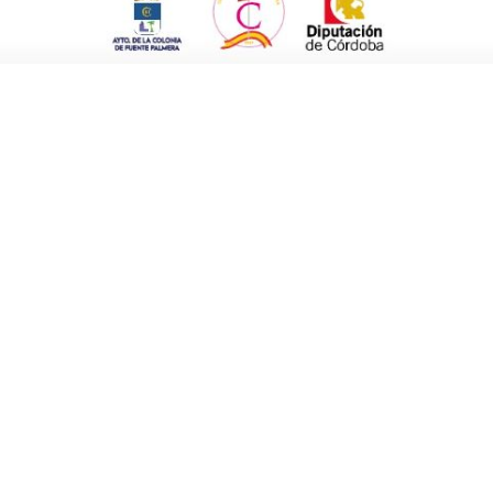
el agricultor” y, para ello, están trabajando
vidades de interés para ellos.
mpresa coordinadora Rurápolis, Miguel Ángel
cabo con el
Andalucía Agrotech Digital
cas en el uso del agua, proponer líneas de
s concretos sobre el tema y aportar soluciones
iembre y que se presentarán los resultados