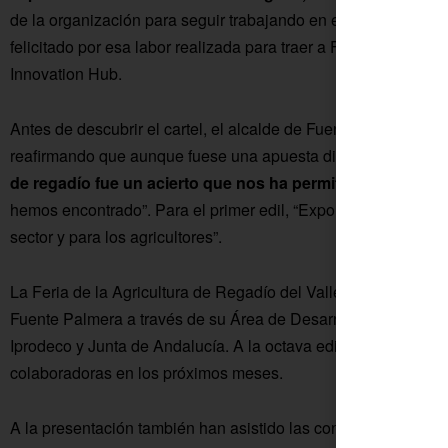
de la organización para seguir trabajando en ese crecimiento
felicitado por esa labor realizada para traer a Fuente Palmera
Innovation Hub.
Antes de descubrir el cartel, el alcalde de Fuente Palmera, Fr
reafirmando que aunque fuese una apuesta difícil,
“diseñar E
de regadío fue un acierto que nos ha permitido adelanta
hemos encontrado”. Para el primer edil, “ExpoFare tiene que s
sector y para los agricultores”.
La Feria de la Agricultura de Regadío del Valle del Guadalqui
Fuente Palmera a través de su Área de Desarrollo y cuenta c
Iprodeco y Junta de Andalucía. A la octava edición se irán 
colaboradoras en los próximos meses.
A la presentación también han asistido las concejalas de Desa