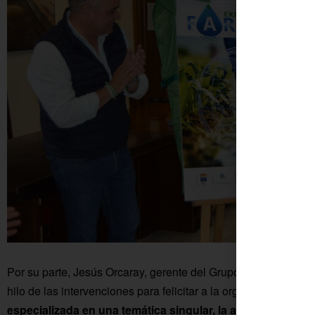
Por su parte, Jesús Orcaray, gerente del Grupo de Desarrollo
hilo de las intervenciones para felicitar a la organización “por
especializada en una temática singular, la agricultura de 