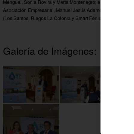
Mengual, Sonia Rovira y Marta Montenegro; el concejal de Tu
Asociación Empresarial, Manuel Jesús Adame; así como repre
(Los Santos, Riegos La Colonia y Smart Fénix), de entidades
Galería de Imágenes: