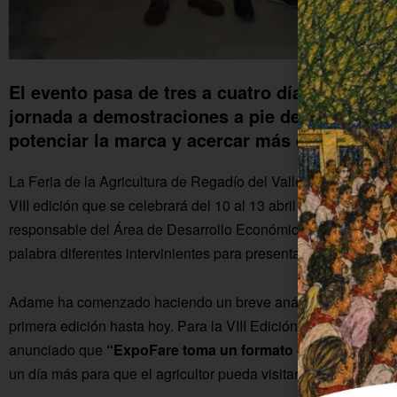
El evento pasa de tres a cuatro días de celebr
jornada a demostraciones a pie de campo. Los
potenciar la marca y acercar más el evento al 
La Feria de la Agricultura de Regadío del Valle del Guadalqui
VIII edición que se celebrará del 10 al 13 abril de 2024 en F
responsable del Área de Desarrollo Económico del Ayuntami
palabra diferentes intervinientes para presentar las novedade
Adame ha comenzado haciendo un breve análisis del recorri
primera edición hasta hoy. Para la VIII Edición, el responsab
anunciado que
“ExpoFare toma un formato de cuatro días
un día más para que el agricultor pueda visitar el evento.