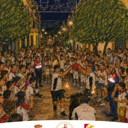
ación, destinando la última
 retos de la nueva edición es
agricultor.
vir, ExpoFare, ha presentado el cartel de su
uente Palmera. En un acto presentado por el
ento, José Luis Adame, han tomado la
s de la nueva edición.
do que ha realizado ExpoFare desde su
le del Área de Desarrollo Económico ha
 que va de miércoles a sábado”
, ofreciendo