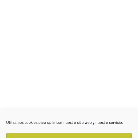
636 01 61 85
Fuente Palmera
info @ fuentepalmerainformacion.es
Utilizamos cookies para optimizar nuestro sitio web y nuestro servicio.
Privacidad
Aviso legal
Cookies