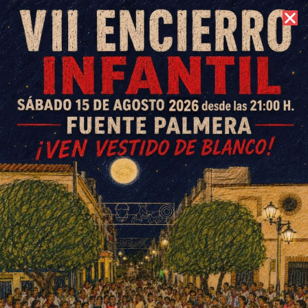
8 de agosto de 2026 //
Contacto
La Fundación Aproni agradece
al Ayuntamiento su «intensa y
estrecha colaboración»
durante la crisis del Covid
ESCRITO POR
E. G. MORÁN
24 DE JUNIO DE 2020