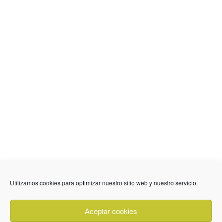
636 01 61 85
Fuente Palmera
info @ fuentepalmerainformacion.es
Utilizamos cookies para optimizar nuestro sitio web y nuestro servicio.
Privacidad
Aviso legal
Cookies
Aceptar cookies
Quiénes Somos
Contacto