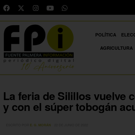
POLÍTICA
ELEC
AGRICULTURA
La feria de Silillos vuelv
y con el súper tobogán ac
ESCRITO POR
22 DE JUNIO DE 2022
E. G. MORÁN