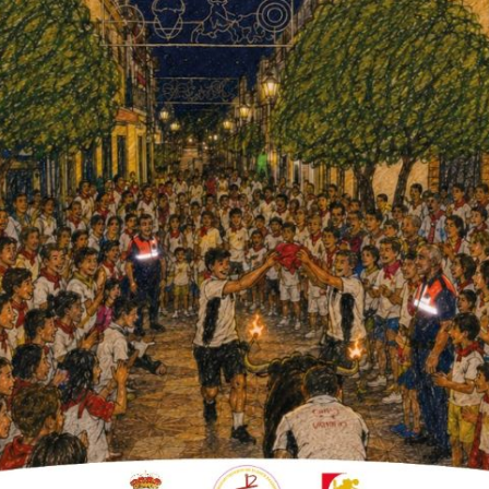
ta y finalizará el lunes con la
n muchas ganas tras la pandemia. Se
-, quiere disfrutar y recuperar el buen
nos días atrás y ver el éxito de la feria de
aceta
ubicada en el Parque Chimeno a cargo
n preparado un cartel con actuaciones
 feria este jueves a las 22.00 h. (ver cartel).
on la gastronomía. El sábado pretende servir
ro con ali-oli.
omisión de festejos, es el
súper tobogán
an peques.