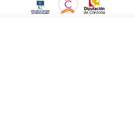
 con
10.000 euros
, al igual que en cada una
ntaje, desmontajes, iluminación, enganches de
nte: