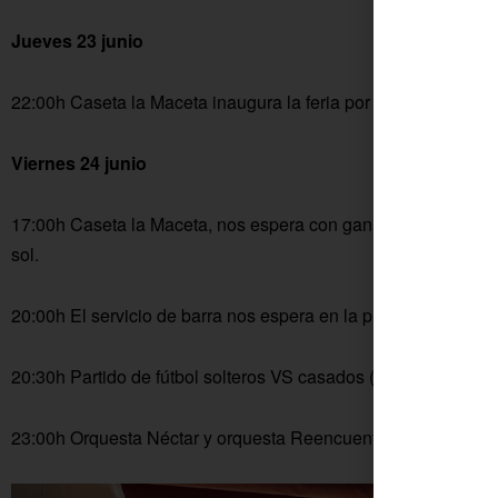
Jueves 23 junio
22:00h Caseta la Maceta inaugura la feria por todo alto con e
Viernes 24 junio
17:00h Caseta la Maceta, nos espera con ganas de darlo todo 
sol.
20:00h El servicio de barra nos espera en la plaza de nuestr
20:30h Partido de fútbol solteros VS casados (frente a la balsa
23:00h Orquesta Néctar y orquesta Reencuentro, en la plaza.