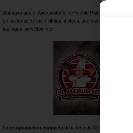
Subrayar que el Ayuntamiento de Fuente Palmera contribuye
de las ferias de los distintos núcleos, además de todo el mo
luz, agua, servicios, etc.
La
programación completa
de la feria de Silillos es la siguie