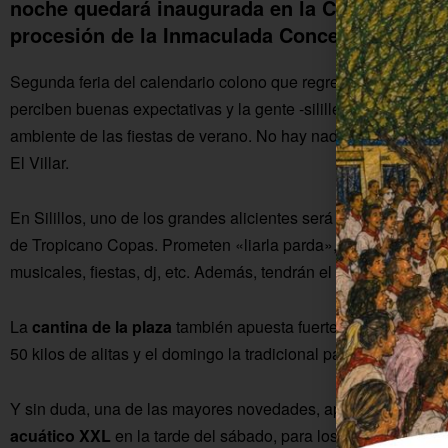
noche quedará inaugurada en la Caseta La Mace
procesión de la Inmaculada Concepción.
Segunda feria del calendario colono que regresa también co
perciben buenas expectativas y la gente -sililler@s y visitantes
ambiente de las fiestas de verano. No hay nada más que mirar u
El Villar.
En Silillos, uno de los grandes alicientes será la
Caseta La M
de Tropicano Copas. Prometen «liarla parda», para lo que ha
musicales, fiestas, dj, etc. Además, tendrán el honor de abrir la
La
cantina de la plaza
también apuesta fuerte, en este caso c
50 kilos de alitas y el domingo la tradicional paella y arroz neg
Y sin duda, una de las mayores novedades, aportadas por la c
acuático XXL
en la tarde del sábado, para los peques y no t