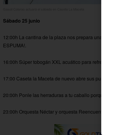
Gasoil Colorao actuará el sábado en Caseta La Maceta
Sábado 25 junio
12:00h La cantina de la plaza nos prepara unas ricas alitas d
ESPUMA!.
16:00h Súper tobogán XXL acuático para refrescarnos desde
17:00 Caseta la Maceta de nuevo abre sus puertas con…
20:00h Ponle las herraduras a tu caballo porque nos vamos d
23:00h Orquesta Néctar y orquesta Reencuentro nos esperan p