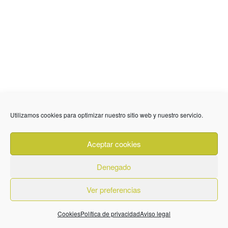
Utilizamos cookies para optimizar nuestro sitio web y nuestro servicio.
Aceptar cookies
Denegado
636 01 61 85
Fuente Palmera
info @ fuentepalmerainformacion.es
Ver preferencias
Privacidad
Aviso legal
Cookies
Cookies
Política de privacidad
Aviso legal
Quiénes Somos
Contacto