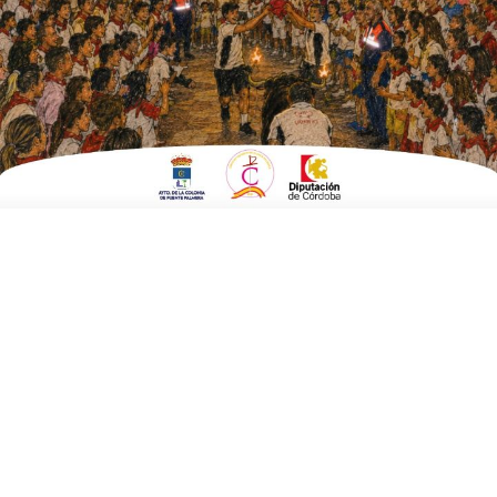
ESCRITO POR
E. G. MORÁN
25 DE SEPTIEMBRE DE 2022
EN
CULTURA Y TURISMO
El Festival La Colonia al Freskito,