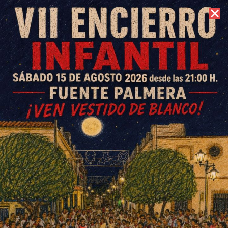
10 de agosto de 2026 //
Contacto
«La Colonia al Freskito» vive
su edición más exitosa