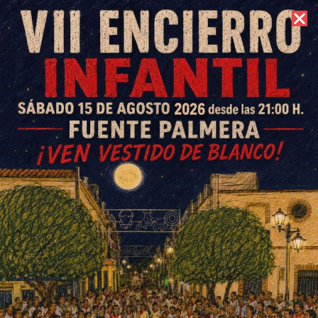
6 de agosto de 2026 //
Contacto
La Agenda Urbana finaliza sus
sesiones de trabajo con l@s
vecinos en Ochavillo y La