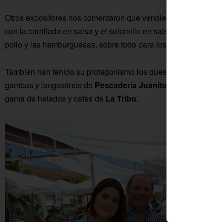
Otros expositores nos comentaron que vendieron sus tapas po
con la carrillada en salsa y el solomillo en salsa de almendra
pollo y las hamburguesas, sobre todo para los más peques.
También han tenido su protagonismo los quesos de
Quinkan
gambas y langostinos de
Pescadería Juanito
; los cócteles y
gama de helados y cafés de
La Tribu
.