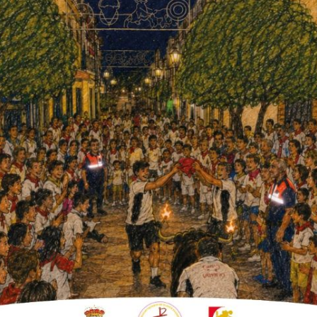
Bulevar de la Constitución.
egría, de buen ambiente y, sobre todo, de
a Asociación Empresarial y su comisión de
usionante.
ces y esto ha sido una satisfacción para
 el presidente Manuel Jesús Adame poco antes
han pasado por el evento.
e del éxito ha sido la concentración en un
cia de la antigua ruta de la tapa donde era
 bar para probarlo todo, así como la unión
rmato, explicaba que «después de casi cuatro
s demostrado que logísticamente es posible y