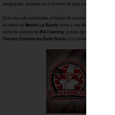
vanguardia, servidas en el formato de tapa a un precio de dos
Entre las más solicitadas, el timbal de carrilleras de
Restobar
de cabra de
Mesón La Rueda
; tierra y mar de
El Asador de 
cama de verdura de
BG Catering
; la tosta de solomillo con 
Timoteo Eventos by Doña Rocío;
o la llamada Inspiración 