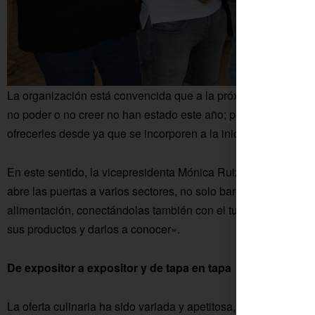
La organización está convencida que a la próxima edición se
no poder o no creer no han estado este año; por supuesto, t
ofrecerles desde ya que se incorporen a la iniciativa».
En este sentido, la vicepresidenta Mónica Ruiz apuntaba que 
abre las puertas a varios sectores, no solo bares, unificando 
alimentación, conectándolas también con el turismo; incluso h
sus productos y darlos a conocer».
De expositor a expositor y de tapa en tapa
La oferta culinaria ha sido variada y apetitosa, combinando p