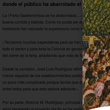
donde el público ha abarrotado el recinto del 
La I Feria Gastronómica se ha desbordado… de público, de al
buena comida y bebida. Como no podía ser de otra manera, l
hostelería han valorado la experiencia como muy positiva e il
«Teníamos muchas expectativas pero se han superado con cre
todo el sector y para toda la Colonia en general», señalaba
del cierre de la feria, añadiendo que más de 5.000 personas 
Desde la comisión, José Luis Rodríguez afirmaba que «la clav
mismo espacio de los establecimientos participantes, a diferen
un poco más complicado porque tenías que desplazarte a cada
entre todos para que esto saliera adelante».
Por su parte, Antonio M. Rodríguez, principal defensor del fo
años barajando el proyecto por fin se ha podido hacer; hemo