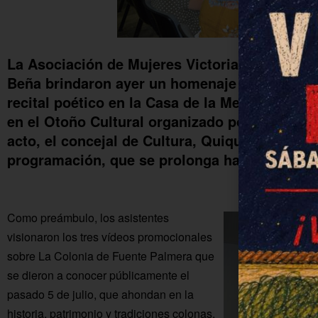
La Asociación de Mujeres Victoria Kent y la 
Beña brindaron ayer un homenaje a Federico 
recital poético en la Casa de la Memoria. Se 
en el Otoño Cultural organizado por el Ayunt
acto, el concejal de Cultura, Quique González
programación, que se prolonga hasta el próx
Como preámbulo, los asistentes
visionaron los tres vídeos promocionales
sobre La Colonia de Fuente Palmera que
se dieron a conocer públicamente el
pasado 5 de julio, que ahondan en la
historia, patrimonio y tradiciones colonas.