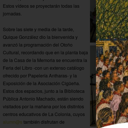
Estos vídeos se proyectarán todas las
jornadas.
Sobre las siete y media de la tarde,
Quique González dio la bienvenida y
avanzó la programación del Otoño
Cultural, recordando que en la planta baja
de la Casa de la Memoria se encuentra la
Feria del Libro -con un extenso catálogo
ofrecido por Papelería Antharas- y la
Exposición de la Asociación Cigüeña.
Estos dos espacios, junto a la Biblioteca
Pública Antonio Machado, están siendo
visitados por la mañana por los distintos
centros educativos de La Colonia, cuyos
alumn@s
también disfrutan de