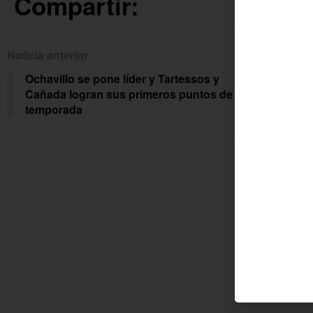
Compartir:
Noticia anterior
Siguien
Ochavillo se pone líder y Tartessos y
Reu
Cañada logran sus primeros puntos de la
San
temporada