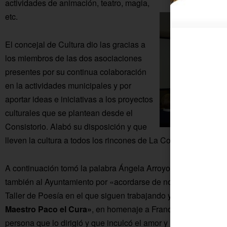
actividades de animación, teatro, magia,
etc.
El concejal de Cultura dio las gracias a
los miembros de las dos asociaciones
presentes por su continua colaboración
en la actividades municipales y por
aportar ideas e iniciativas a los proyectos
culturales que se plantean desde el
Consistorio. Alabó su disposición y que
lleven la cultura a todos los rincones de La Colonia.
A continuación tomó la palabra Ángela Arroyo en representac
también al Ayuntamiento por «acordarse de nosotros para est
Taller de Poesía en el que siguen trabajando y ensayando se 
Maestro Paco el Cura»
, en homenaje a Francisco López de 
persona que lo dirigió y que inculcó el amor y la pasión por la