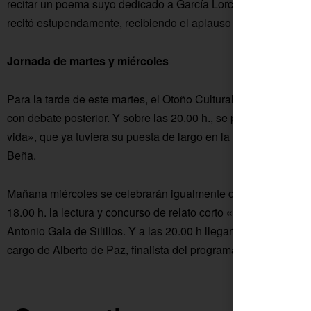
recitar un poema suyo dedicado a García Lorca. A pesar de los
recitó estupendamente, recibiendo el aplauso del público.
Jornada de martes y miércoles
Para la tarde de este martes, el Otoño Cultural ofrece a las 
con debate posterior. Y sobre las 20.00 h., se presenta el li
vida», que ya tuviera su puesta de largo en la pasada Primav
Beña.
Mañana miércoles se celebrarán igualmente dos actividades d
18.00 h. la lectura y concurso de relato corto
«Mi abuelo es ú
Antonio Gala de Silillos. Y a las 20.00 h llegará el espectácul
cargo de Alberto de Paz, finalista del programa Got Talent.