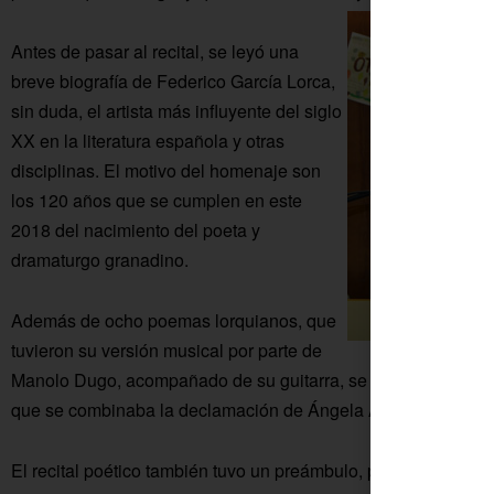
Antes de pasar al recital, se leyó una
breve biografía de Federico García Lorca,
sin duda, el artista más influyente del siglo
XX en la literatura española y otras
disciplinas. El motivo del homenaje son
los 120 años que se cumplen en este
2018 del nacimiento del poeta y
dramaturgo granadino.
Además de ocho poemas lorquianos, que
tuvieron su versión musical por parte de
Manolo Dugo, acompañado de su guitarra, se interpretó com
que se combinaba la declamación de Ángela Arroyo y la can
El recital poético también tuvo un preámbulo, púes Josefina 