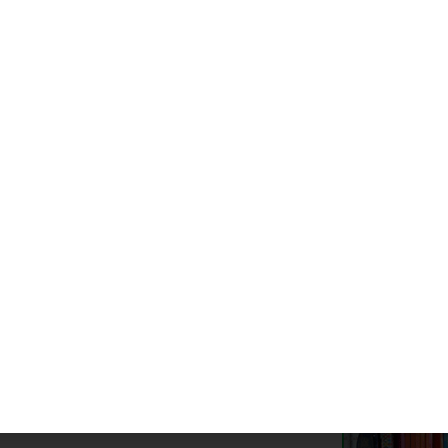
te noticia
nión en Fomento sobre el paso elevado de
ta Magdalena