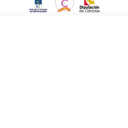
ión de los dos colectivos, agradeciendo
as actividades». Asimismo, avanzó que el
llamará a partir de ahora
«Taller de poesía
Ahumada, que durante tantos años fue la
 poesía a todos sus integrantes.