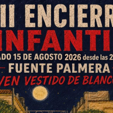
Asociación Cultural Ramón de
García Lorca a través de un
trata de una actividad encuadrada
amiento de Fuente Palmera. En el
 informó de toda la
imo sábado.