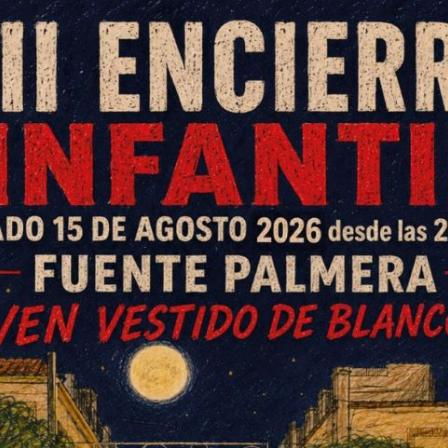
a Delegación de Fomento de la
una representación del
alde colono, Francisco
 grupo municipal de Jóvenes por
Consistorio. En el encuentro se
 seguro a Santa Magdalena,