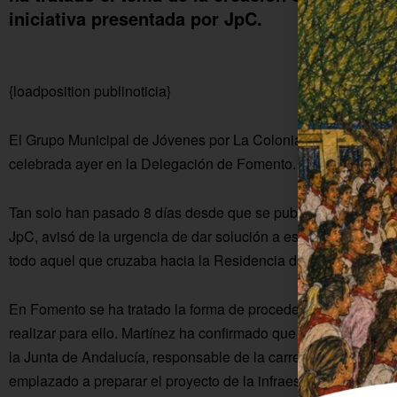
iniciativa presentada por JpC.
{loadposition publinoticia}
El Grupo Municipal de Jóvenes por La Colonia nos remite esta
celebrada ayer en la Delegación de Fomento.
Tan solo han pasado 8 días desde que se publicara la nota d
JpC, avisó de la urgencia de dar solución a este cruce para ev
todo aquel que cruzaba hacia la Residencia de Mayores.
En Fomento se ha tratado la forma de proceder a dar la soluci
realizar para ello. Martínez ha confirmado que el cruce “depe
la Junta de Andalucía, responsable de la carretera, ha dado e
emplazado a preparar el proyecto de la infraestructura necesa