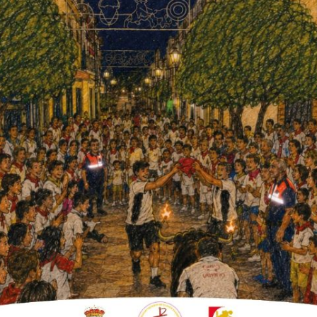
 nota de prensa a raíz de la reunión
e prensa donde Jesús María Díaz, portavoz de
itar la inseguridad a la que se enfrentaba
ón y el tipo de construcción que habría que
nde de la voluntad del Ayuntamiento”, pues
l visto bueno a plantear una solución. “Nos ha
ria y a