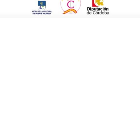
 Rafael Martínez.
a prioridad” perseveraba Martínez. El cruce
 Por tanto, el Grupo Municipal de Jóvenes por
 que puedan mejorar la Colonia de Fuente
ortavoz.