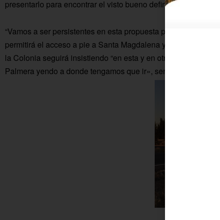
presentarlo para encontrar el visto bueno definitivo”, afirmaba
“Vamos a ser persistentes en esta propuesta puesto que es un
permitirá el acceso a pie a Santa Magdalena y al Cementerio.
la Colonia seguirá insistiendo “en esta y en otras iniciativas
Palmera yendo a donde tengamos que ir», sentencia el vicep