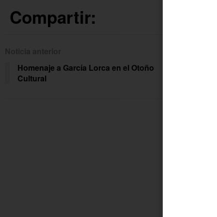
Compartir:
Noticia anterior
Siguien
Homenaje a García Lorca en el Otoño
«Mi 
Cultural
tod