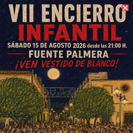
6 de agosto de 2026 //
Contacto
Gran jornada futbolística de la
cantera con goles, espectáculo
y emoción
ESCRITO POR
E. GUZMÁN
19 DE ENERO DE 2015
EN
DEPORTES