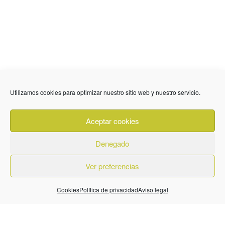
Utilizamos cookies para optimizar nuestro sitio web y nuestro servicio.
636 01 61 85
Fuente Palmera
info @ fuentepalmerainformacion.es
Aceptar cookies
Privacidad
Aviso legal
Cookies
Denegado
Quiénes Somos
Contacto
Ver preferencias
Cookies
Política de privacidad
Aviso legal
© 2026. Diseñado por
BeLynx Digital