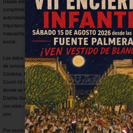
Desde estas líneas nos sumamos al llamamiento general de
cumplimiento de las medidas establecidas por las
autoridades gubernamentales y sanitarias. Resaltamos la
importancia de extremar la precaución, haciendo uso de la
mascarilla, higiene de manos y manteniendo la distancia
social.
Los datos a nivel regional contabilizan hoy 586 casos más
de coronavirus, de los que 75 pertenecen a la provincia de
Córdoba. Por distritos, el segundo más afectado por el
Covid-19 en las últimas 24 horas es el Área Sanitaria Sur,
donde se han comunicado 31 casos más, seguido del
Distrito Guadalquivir -al que pertenece Fuente Palmera-,
con siete nuevos positivos, y el Área Sanitaria Norte, con
uno.
Por municipios, Montalbán sigue siendo el pueblo en el que