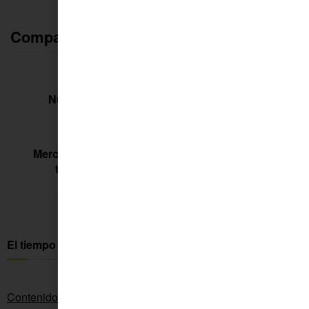
Compartir:
Noticia anterior
Nuevo caso de Covid en Fuente Palmera
Siguiente noticia
Merche Peña: «Si partimos de la confianza y la
tranquilidad, el curso saldrá adelante»
El tiempo en Fuente Palmera
Contenido patrocinado