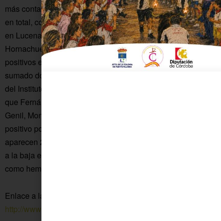
más contagios se han notificado en las últimas 24 horas, 9
en total, con lo que el total asciende ya a 91. Por su parte,
en Lucena se han notificado seis, alcanzando los 86; en
Hornachuelos cinco, y en Aguilar, La Rambla y Montilla tres
positivos en cada uno. Entretanto, Baena y Valenzuela han
sumado dos casos más. Los datos facilitados por el portal
del Instituto de Estadística de Andalucía reflejan también
que Fernán Núñez, Montemayor, Carcabuey, Priego, Puente
Genil, Montoro y Belalcázar han registrado un nuevo
positivo por coronavirus en las últimas 24 horas, mientras
aparecen 2 casos en municipios sin especificar y se corrige
a la baja el dato facilitado ayer relativo a Fuente Palmera, tal
como hemos señalado al principio.
Enlace a la web de la Consejería de Sanidad
http://www.juntadeandalucia.es/institutodeestadisticaycartog