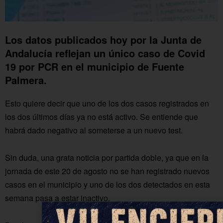
Los datos publicados hoy por la Junta de
Andalucía reflejan un único caso de Covid
19 por PCR en el municipio de Fuente
Palmera.
Esto quiere decir que uno de los dos casos registrados en
los dos últimos días ya no está activo. Se entiende que
habrá dado negativo al someterse a un nuevo test.
Sin duda, una grata noticia por partida doble, ya que en la
jornada de este 20 de agosto no se han registrado nuevos
casos en el municipio y uno de los dos detectados en esta
semana pasa a estar inactivo.