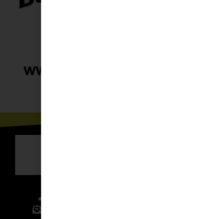
636 01 61 85
Fuente Palmera
info @ fuentepalmerainformacion.es