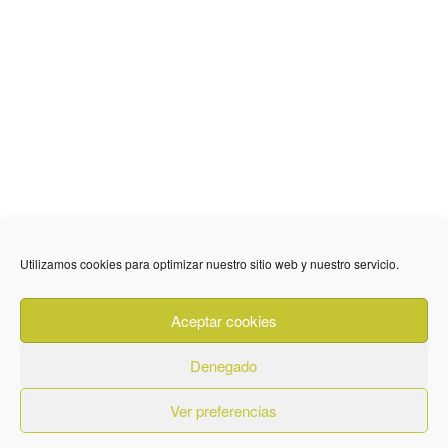
Utilizamos cookies para optimizar nuestro sitio web y nuestro servicio.
636 01 61 85
Fuente Palmera
info @ fuentepalmerainformacion.es
Aceptar cookies
Privacidad
Aviso legal
Cookies
Denegado
Quiénes Somos
Contacto
Ver preferencias