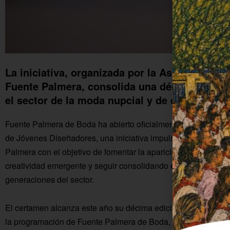
La iniciativa, organizada por la Asociación E
Fuente Palmera, consolida una década aposta
el sector de la moda nupcial y de ceremonia.
Fuente Palmera de Boda ha abierto oficialmente el plazo de in
de Jóvenes Diseñadores, una iniciativa impulsada por la Aso
Palmera con el objetivo de fomentar la aparición de nuevos t
creatividad emergente y seguir consolidando el evento como e
generaciones del sector.
El certamen alcanza este año su décima edición convertido e
la programación de Fuente Palmera de Boda, dando la oportu