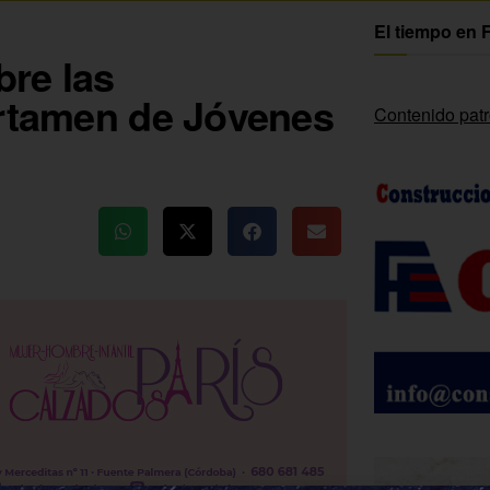
El tiempo en 
re las
ertamen de Jóvenes
Contenido pat