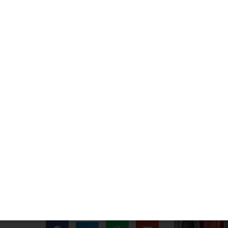
lidación de una iniciativa que nació para dar
plataforma reconocida dentro del sector”.
arial seguimos apostando por crear
idad, conectar con el sector y crecer dentro
ñadores representa una oportunidad única
atividad también nacen desde nuestros
sarial de la Colonia de Fuente Palmera
ertamen su compromiso con la moda, el
or nupcial y de eventos.