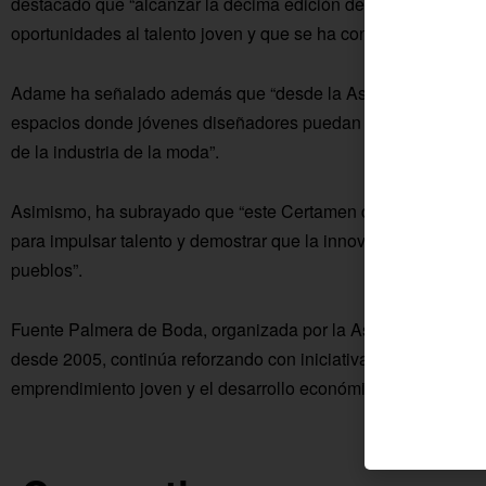
destacado que “alcanzar la décima edición demuestra la conso
oportunidades al talento joven y que se ha convertido en una 
Adame ha señalado además que “desde la Asociación Empres
espacios donde jóvenes diseñadores puedan mostrar su creativ
de la industria de la moda”.
Asimismo, ha subrayado que “este Certamen de Jóvenes Dise
para impulsar talento y demostrar que la innovación y la cre
pueblos”.
Fuente Palmera de Boda, organizada por la Asociación Empre
desde 2005, continúa reforzando con iniciativas como este c
emprendimiento joven y el desarrollo económico ligado al sect