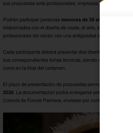
sus propuestas ante profesionales, empresas, medios especial
Podrán participar personas
menores de 39 años
que estén c
relacionados con el diseño de moda, el arte, las bellas artes, 
profesionales del sector con una antigüedad inferior a dos añ
Cada participante deberá presentar dos diseños originales, u
sus correspondientes fichas técnicas, siendo valorados conju
como en la final del certamen.
El plazo de presentación de propuestas permanecerá abierto
2026
. La documentación podrá entregarse presencialmente en
Colonia de Fuente Palmera, enviarse por correo postal o remiti