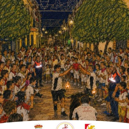
mpresarial de La Colonia de
ndo por el talento emergente en
scripción para participar en el X Certamen
ciación Empresarial de La Colonia de Fuente
alentos en el diseño de moda, apoyar la
l escaparate de referencia para las nuevas
n una de las actividades más destacadas de
nidad a jóvenes diseñadores de presentar