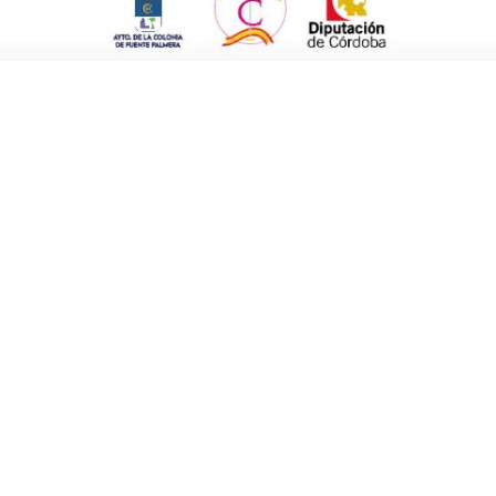
izados y público asistente.
ursando o hayan finalizado estudios
la confección o disciplinas afines, así como
os.
no de novia y otro de fiesta, acompañados de
ntamente tanto en la fase previa de selección
 desde el 7 de mayo
hasta el 15 de junio de
 la sede de la Asociación Empresarial de la
rse por correo electrónico.