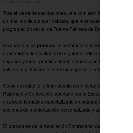
Ganador de la edición 2021
Tras el cierre de inscripciones, una comisión formada por pro
un máximo de quince finalistas, que mostrarán sus creaciones 
programación oficial de Fuente Palmera de Boda, del 1 al 4 d
En cuanto a los
premios
, el certamen concederá un primer p
oportunidad de desfilar en la siguiente edición de la pasarel
segundo y tercer premio estarán dotados con 600 y 300 euros
volverá a contar con la mención especial al diseño más sosten
Como novedad, el primer premio recibirá también el
Premio E
Patronaje y Confección, aportado por la Escuela de Patronaje
una beca formativa especializada en patronaje y confección, c
sesiones de mentorización personalizada y acciones de difusi
El presidente de la Asociación Empresarial de la Colonia d