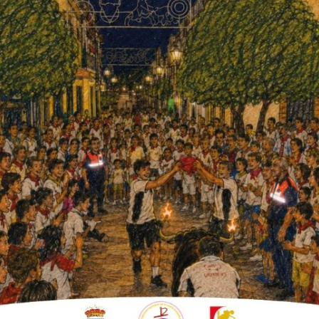
ros ha aprobado por unanimidad
tos a favor de Olivo
a 1.270.667 € y actuará como
encia y Recuperación Económica.
evo Ayuntamiento y se ha procedido a la
respondiente al año 2.019) con resultado muy
 Presupuesto Municipal para 2.020 basado en
rtante sea la adecuación a la realidad de
nsión a escala mundial lo ha cambiado todo.
a. A nivel local, y siguiendo las