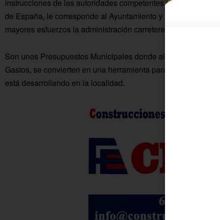
instrucciones de las autoridades competentes derivadas del 
de España, le corresponde al Ayuntamiento y a su alcalde org
mayores esfuerzos la administración carretereña.
Son unos Presupuestos Municipales donde al mismo tiempo qu
Gastos, se convierten en una herramienta para el Plan de 
está desarrollando en la localidad.