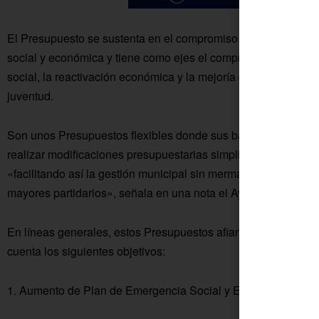
El Presupuesto se sustenta en el compromiso de todo Fuente Car
social y económica y tiene como ejes el compromiso con el emp
social, la reactivación económica y la mejoría de vida de las 
juventud.
Son unos Presupuestos flexibles donde sus bases de ejecuci
realizar modificaciones presupuestarias simplificando el proc
«facilitando así la gestión municipal sin mermar ni un ápice e
mayores partidarios», señala en una nota el Ayuntamiento.
En líneas generales, estos Presupuestos afianzan y amplían l
cuenta los siguientes objetivos:
1. Aumento de Plan de Emergencia Social y Empleos Sociale