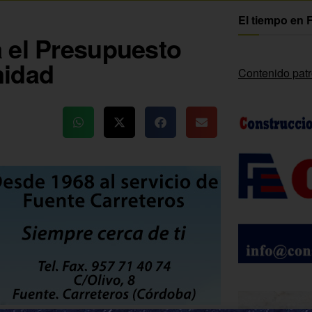
El tiempo en 
 el Presupuesto
midad
Contenido pat