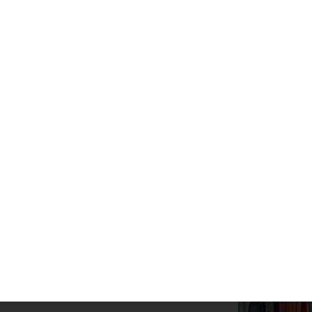
te noticia
alumn@s se benefician del Programa de
erzo Educativo Estival en el Colegio Blas
nte