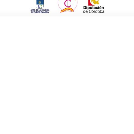
estado de alarma decretado por el Gobierno
anizar esta lucha y a eso está dedicando sus
e constituyen una previsión de Ingresos y
Emergencia y Recuperación Económica que se