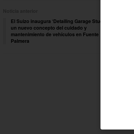
Noticia anterior
Siguien
El Suizo inaugura ‘Detailing Garage Studio’,
30 
un nuevo concepto del cuidado y
Refu
mantenimiento de vehículos en Fuente
Infa
Palmera