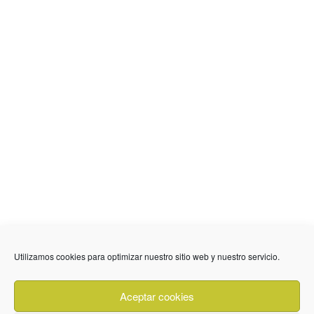
Utilizamos cookies para optimizar nuestro sitio web y nuestro servicio.
636 01 61 85
Fuente Palmera
info @ fuentepalmerainformacion.es
Aceptar cookies
Privacidad
Aviso legal
Cookies